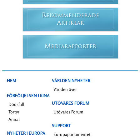
R
EKOMMENDERADE
A
RTIKLAR
M
EDIARAPPORTER
HEM
VÄRLDEN NYHETER
Världen över
FÖRFÖLJELSEN I KINA
UTÖVARES FORUM
Dödsfall
Tortyr
Utövares Forum
Annat
SUPPORT
NYHETER I EUROPA
Europaparlamentet