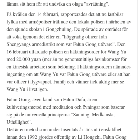
lämna sitt hem för att undvika en olaga ”avrättning”.
På kvällen den 14 februari, rapporterades det att tre lastbilar
fyllda med armépoliser träffade den lokala polisen i närheten av
den sjunde skolan i Gongzhuling. De spärrade av området för
att söka igenom det efter en ”höggradig officer från
Shengyangs armédistrikt som var Falun Gong-utövare”. Den
16 februari utfärdade polisen en häktningsorder för Wang Yu
med 20.000 yuan (mer än tre genomsnittliga årsinkomster för
en kinesisk arbetare) som belöning. I häktningsordern nämndes
ingenting om att Wang Yu var Falun Gong-utövare eller att han
var officer i flygvapnet. Familj och vänner fick aldrig mer se
Wang Yu i livet igen.
Falun Gong, även känd som Falun Dafa, är en
kultiveringsmetod med meditation och övningar som baserar
sig på de universella principerna ”Sanning, Medkänsla,
Uthållighet”.
Det är en metod som under tusentals år lärts ut i enskildhet
innan den 1992 gjordes offentlig av Li Hongzhi. Falun Gong