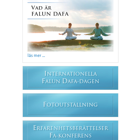
läs mer ...
I
NTERNATIONELLA
F
D
ALUN
AFA-DAGEN
F
OTOUTSTÄLLNING
E
RFARENHETSBERÄTTELSER
F
A-KONFERENS