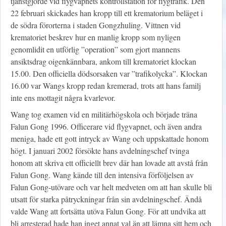
tjänstgjorde vid flygvapnets kontrollstation för flygtrafik. Den
22 februari skickades han kropp till ett krematorium beläget i
de södra förorterna i staden Gongzhuling. Vittnen vid
krematoriet beskrev hur en manlig kropp som nyligen
genomlidit en utförlig ”operation” som gjort mannens
ansiktsdrag oigenkännbara, ankom till krematoriet klockan
15.00. Den officiella dödsorsaken var ”trafikolycka”. Klockan
16.00 var Wangs kropp redan kremerad, trots att hans familj
inte ens mottagit några kvarlevor.
Wang tog examen vid en militärhögskola och började träna
Falun Gong 1996. Officerare vid flygvapnet, och även andra
meniga, hade ett gott intryck av Wang och uppskattade honom
högt. I januari 2002 försökte hans avdelningschef tvinga
honom att skriva ett officiellt brev där han lovade att avstå från
Falun Gong. Wang kände till den intensiva förföljelsen av
Falun Gong-utövare och var helt medveten om att han skulle bli
utsatt för starka påtryckningar från sin avdelningschef. Ändå
valde Wang att fortsätta utöva Falun Gong. För att undvika att
bli arresterad hade han inget annat val än att lämna sitt hem och