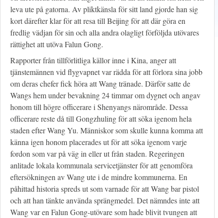
leva ute på gatorna. Av pliktkänsla för sitt land gjorde han sig
kort därefter klar för att resa till Beijing för att där göra en
fredlig vädjan för sin och alla andra olagligt förföljda utövares
rättighet att utöva Falun Gong.
Rapporter från tillförlitliga källor inne i Kina, anger att
tjänstemännen vid flygvapnet var rädda för att förlora sina jobb
om deras chefer fick höra att Wang tränade. Därför satte de
Wangs hem under bevakning 24 timmar om dygnet och angav
honom till högre officerare i Shenyangs närområde. Dessa
officerare reste då till Gongzhuling för att söka igenom hela
staden efter Wang Yu. Människor som skulle kunna komma att
känna igen honom placerades ut för att söka igenom varje
fordon som var på väg in eller ut från staden. Regeringen
anlitade lokala kommunala servicetjänster för att genomföra
eftersökningen av Wang ute i de mindre kommunerna. En
påhittad historia spreds ut som varnade för att Wang bar pistol
och att han tänkte använda sprängmedel. Det nämndes inte att
Wang var en Falun Gong-utövare som hade blivit tvungen att