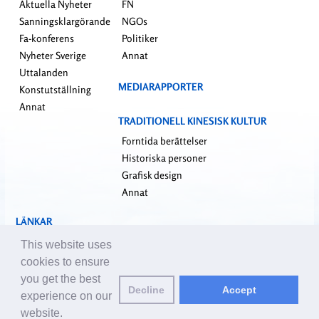
Aktuella Nyheter
FN
Sanningsklargörande
NGOs
Fa-konferens
Politiker
Nyheter Sverige
Annat
Uttalanden
MEDIARAPPORTER
Konstutställning
Annat
TRADITIONELL KINESISK KULTUR
Forntida berättelser
Historiska personer
Grafisk design
Annat
LÄNKAR
falundafa.org
This website uses
faluninfo.net
cookies to ensure
minghui.org
you get the best
Decline
Accept
pureinsight.org
experience on our
website.