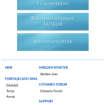
F
A-KONFERENS
R
EKOMMENDERADE
A
RTIKLAR
M
EDIARAPPORTER
HEM
VÄRLDEN NYHETER
Världen över
FÖRFÖLJELSEN I KINA
UTÖVARES FORUM
Dödsfall
Tortyr
Utövares Forum
Annat
SUPPORT