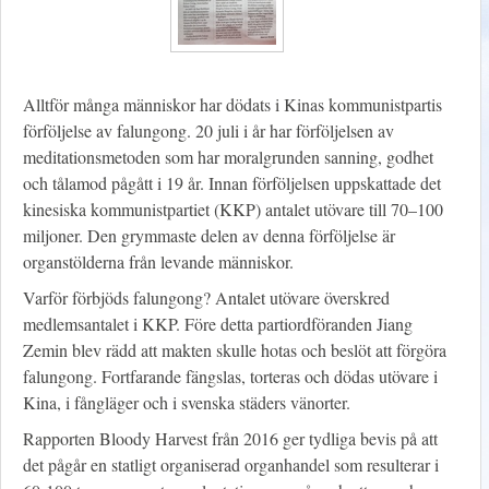
Alltför många människor har dödats i Kinas kommunistpartis
förföljelse av falungong. 20 juli i år har förföljelsen av
meditationsmetoden som har moralgrunden sanning, godhet
och tålamod pågått i 19 år. Innan förföljelsen uppskattade det
kinesiska kommunistpartiet (KKP) antalet utövare till 70–100
miljoner. Den grymmaste delen av denna förföljelse är
organstölderna från levande människor.
Varför förbjöds falungong? Antalet utövare överskred
medlemsantalet i KKP. Före detta partiordföranden Jiang
Zemin blev rädd att makten skulle hotas och beslöt att förgöra
falungong. Fortfarande fängslas, torteras och dödas utövare i
Kina, i fångläger och i svenska städers vänorter.
Rapporten Bloody Harvest från 2016 ger tydliga bevis på att
det pågår en statligt organiserad organhandel som resulterar i