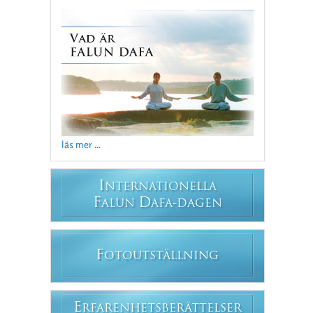
läs mer ...
I
NTERNATIONELLA
F
D
ALUN
AFA-DAGEN
F
OTOUTSTÄLLNING
E
RFARENHETSBERÄTTELSER