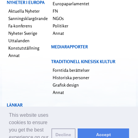
NYHETER I EUROPA
Europaparlamentet
Aktuella Nyheter
FN
Sanningsklargörande
NGOs
Fa-konferens
Politiker
Nyheter Sverige
Annat
Uttalanden
MEDIARAPPORTER
Konstutställning
Annat
TRADITIONELL KINESISK KULTUR
Forntida berättelser
Historiska personer
Grafisk design
Annat
LÄNKAR
falundafa.org
This website uses
faluninfo.net
cookies to ensure
minghui.org
you get the best
Decline
Accept
pureinsight.org
experience on our