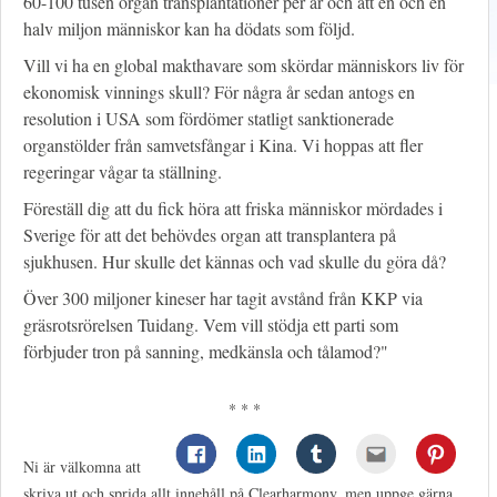
60-100 tusen organ transplantationer per år och att en och en
halv miljon människor kan ha dödats som följd.
Vill vi ha en global makthavare som skördar människors liv för
ekonomisk vinnings skull? För några år sedan antogs en
resolution i USA som fördömer statligt sanktionerade
organstölder från samvetsfångar i Kina. Vi hoppas att fler
regeringar vågar ta ställning.
Föreställ dig att du fick höra att friska människor mördades i
Sverige för att det behövdes organ att transplantera på
sjukhusen. Hur skulle det kännas och vad skulle du göra då?
Över 300 miljoner kineser har tagit avstånd från KKP via
gräsrotsrörelsen Tuidang. Vem vill stödja ett parti som
förbjuder tron på sanning, medkänsla och tålamod?"
* * *
Ni är välkomna att
skriva ut och sprida allt innehåll på Clearharmony, men uppge gärna