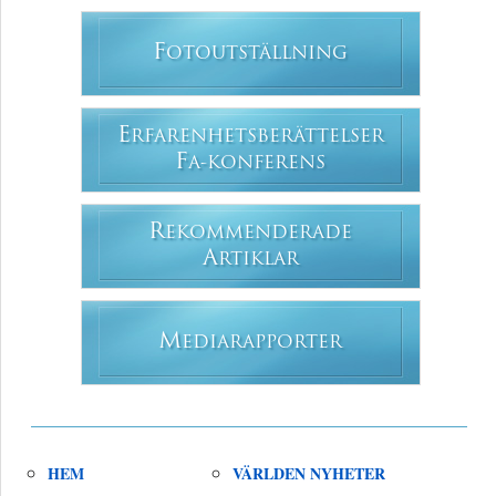
F
OTOUTSTÄLLNING
E
RFARENHETSBERÄTTELSER
F
A-KONFERENS
R
EKOMMENDERADE
A
RTIKLAR
M
EDIARAPPORTER
HEM
VÄRLDEN NYHETER