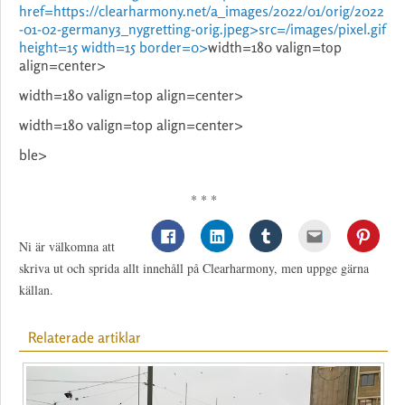
href=https://clearharmony.net/a_images/2022/01/orig/2022
-01-02-germany3_nygretting-orig.jpeg>
src=/images/pixel.gif
height=15 width=15 border=0>
width=180 valign=top
align=center>
width=180 valign=top align=center>
width=180 valign=top align=center>
ble>
* * *
Ni är välkomna att
skriva ut och sprida allt innehåll på Clearharmony, men uppge gärna
källan.
Relaterade artiklar