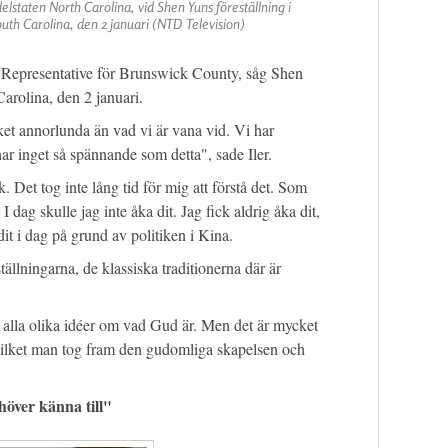
delstaten North Carolina, vid Shen Yuns föreställning i
uth Carolina, den 2 januari (NTD Television)
e Representative för Brunswick County, såg Shen
arolina, den 2 januari.
cket annorlunda än vad vi är vana vid. Vi har
har inget så spännande som detta", sade Iler.
 Det tog inte lång tid för mig att förstå det. Som
. I dag skulle jag inte åka dit. Jag fick aldrig åka dit,
dit i dag på grund av politiken i Kina.
ställningarna, de klassiska traditionerna där är
alla olika idéer om vad Gud är. Men det är mycket
å vilket man tog fram den gudomliga skapelsen och
höver känna till"