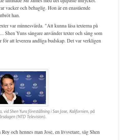
de lämnade Mr James med det djupaste intrycket.
var vacker och behaglig. Hon är en enastående
utbröt han.
xter var minnesvärda. "Att kunna läsa texterna på
!.... Shen Yuns sångare använder texter och sång som
or för att leverera andliga budskap. Det var verkligen
a, vid Shen Yuns föreställning i San Jose, Kalifornien, på
årsdagen (NTD Television).
ta Roy och hennes man Jose, en livsvetare, såg Shen