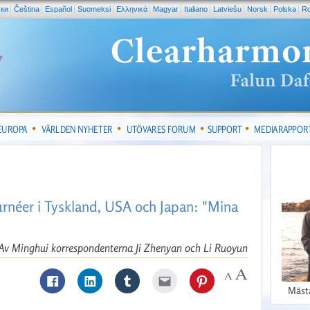
ски
Čeština
Español
Suomeksi
Ελληνικά
Magyar
Italiano
Latviešu
Norsk
Polska
R
 EUROPA
VÄRLDEN NYHETER
UTÖVARES FORUM
SUPPORT
MEDIARAPPOR
turnéer i Tyskland, USA och Japan: "Mina
Av Minghui korrespondenterna Ji Zhenyan och Li Ruoyun
Mäst