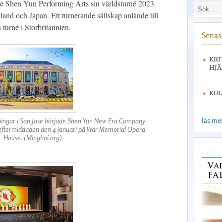
tte Shen Yun Performing Arts sin världsturné 2023
and och Japan. Ett turnerande sällskap anlände till
 turné i Storbritannien.
Senast
KRI
HJÄ
KUL
läs mer 
ällningar i San Jose började Shen Yun New Era Company
 eftermiddagen den 4 januari på War Memorial Opera
House. (Minghui.org)