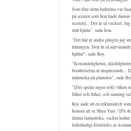
Som före detta ballerina var Ju
på scenen som hon hade dansat på
scenen]... Det är så vackert. J
mitt hjärta", sade hon.
"Det här är andra gången jag se
träningen. Den är så närvarande 
hjältar", sade Roy.
"Konstnärligheten, skickligheten
berättelserna är inspirerande... 
människa på planeten", sade Ro
"[Det spelar ingen roll] vilken r
frihet och frihet, och sanning o
Roy sade att en reklamskylt so
honom att se Shen Yun. "[På sk
denna fantastiska, vackra kultu
fullständigt förstördes av komm