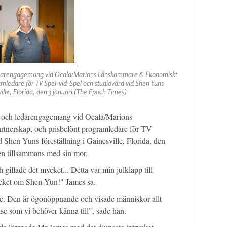
ledarengagemang vid Ocala/Marions Länskammare & Ekonomiskt
amledare för TV Spel-vid-Spel och studiovärd vid Shen Yuns
ville, Florida, den 3 januari.(The Epoch Times)
k och ledarengagemang vid Ocala/Marions
nerskap, och prisbelönt programledare för TV
 Shen Yuns föreställning i Gainesville, Florida, den
gen tillsammans med sin mor.
 gillade det mycket... Detta var min julklapp till
cket om Shen Yun!" James sa.
e. Den är ögonöppnande och visade människor allt
se som vi behöver känna till", sade han.