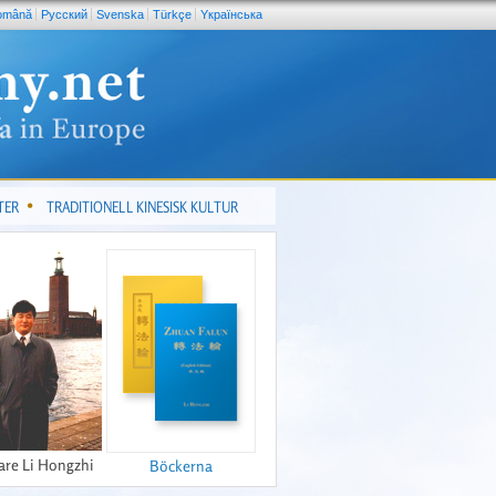
omână
Pусский
Svenska
Türkçe
Yкраїнська
TER
TRADITIONELL KINESISK KULTUR
are Li Hongzhi
Böckerna