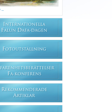
...
I
NTERNATIONELLA
F
D
ALUN
AFA-DAGEN
F
OTOUTSTÄLLNING
FARENHETSBERÄTTELSER
F
A-KONFERENS
R
EKOMMENDERADE
A
RTIKLAR