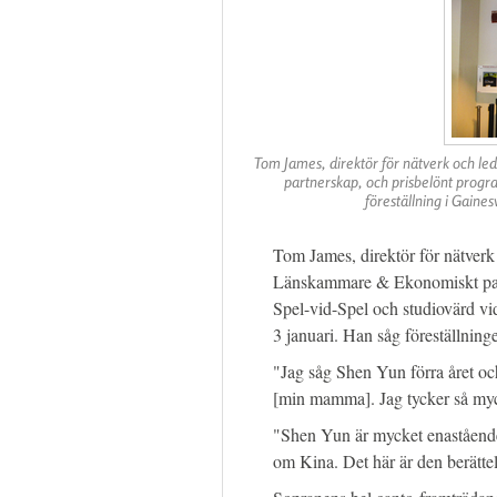
Tom James, direktör för nätverk och 
partnerskap, och prisbelönt progr
föreställning i Gaines
Tom James, direktör för nätver
Länskammare & Ekonomiskt part
Spel-vid-Spel och studiovärd vid
3 januari. Han såg föreställnin
"Jag såg Shen Yun förra året och
[min mamma]. Jag tycker så my
"Shen Yun är mycket enaståend
om Kina. Det här är den berättel