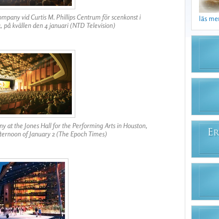
pany vid Curtis M. Phillips Centrum för scenkonst i
läs mer 
a, på kvällen den 4 januari (NTD Television)
 at the Jones Hall for the Performing Arts in Houston,
E
fternoon of January 2 (The Epoch Times)
R