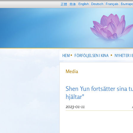
English
Deutsch
Français
Българ
正體
简体
HEM
FÖRFÖLJELSEN I KINA
NYHETER I
Media
Shen Yun fortsätter sina 
hjältar"
2023-01-11