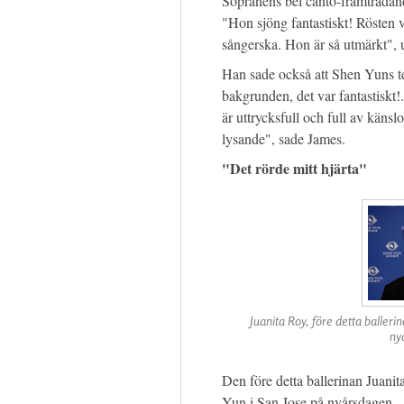
Sopranens bel canto-framträdan
"Hon sjöng fantastiskt! Rösten 
sångerska. Hon är så utmärkt", 
Han sade också att Shen Yuns te
bakgrunden, det var fantastiskt
är uttrycksfull och full av känsl
lysande", sade James.
"Det rörde mitt hjärta"
Juanita Roy, före detta ballerin
ny
Den före detta ballerinan Juani
Yun i San Jose på nyårsdagen.