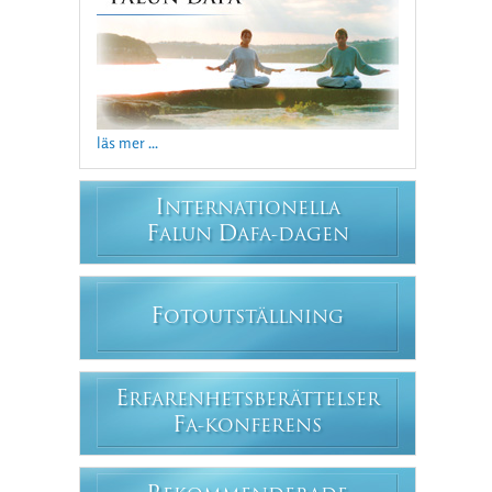
läs mer ...
I
NTERNATIONELLA
F
D
ALUN
AFA-DAGEN
F
OTOUTSTÄLLNING
E
RFARENHETSBERÄTTELSER
F
A-KONFERENS