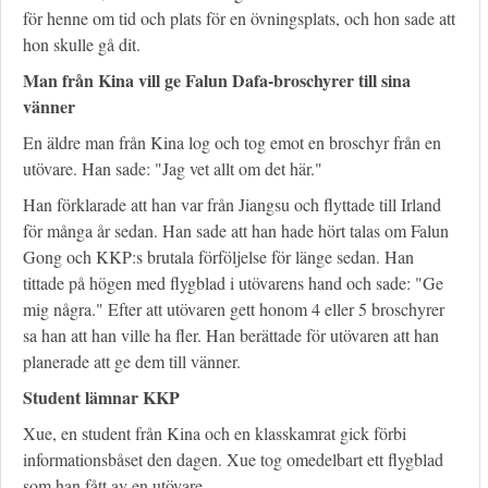
för henne om tid och plats för en övningsplats, och hon sade att
hon skulle gå dit.
Man från Kina vill ge Falun Dafa-broschyrer till sina
vänner
En äldre man från Kina log och tog emot en broschyr från en
utövare. Han sade: "Jag vet allt om det här."
Han förklarade att han var från Jiangsu och flyttade till Irland
för många år sedan. Han sade att han hade hört talas om Falun
Gong och KKP:s brutala förföljelse för länge sedan. Han
tittade på högen med flygblad i utövarens hand och sade: "Ge
mig några." Efter att utövaren gett honom 4 eller 5 broschyrer
sa han att han ville ha fler. Han berättade för utövaren att han
planerade att ge dem till vänner.
Student lämnar KKP
Xue, en student från Kina och en klasskamrat gick förbi
informationsbåset den dagen. Xue tog omedelbart ett flygblad
som han fått av en utövare.