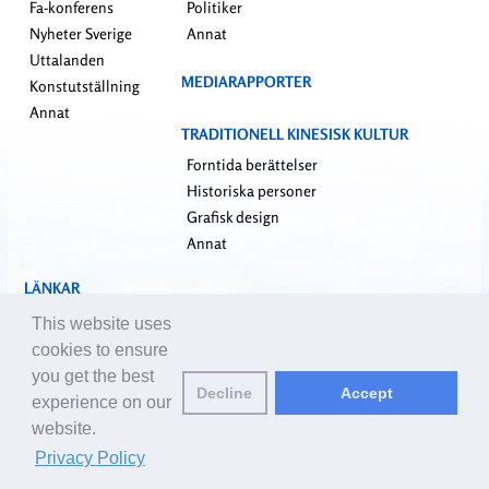
Fa-konferens
Politiker
Nyheter Sverige
Annat
Uttalanden
MEDIARAPPORTER
Konstutställning
Annat
TRADITIONELL KINESISK KULTUR
Forntida berättelser
Historiska personer
Grafisk design
Annat
LÄNKAR
falundafa.org
This website uses
faluninfo.net
cookies to ensure
minghui.org
you get the best
Decline
Accept
pureinsight.org
experience on our
website.
Kontakta oss:
editor@se.clearharmony.net
| © 2001-2026 ClearHarmony.net |
Privacy Policy
Privacy Policy