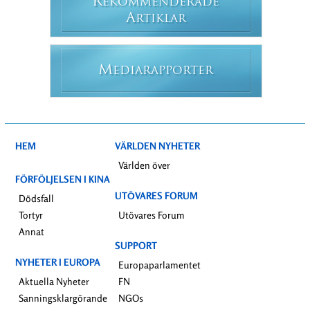
R
EKOMMENDERADE
A
RTIKLAR
M
EDIARAPPORTER
HEM
VÄRLDEN NYHETER
Världen över
FÖRFÖLJELSEN I KINA
UTÖVARES FORUM
Dödsfall
Tortyr
Utövares Forum
Annat
SUPPORT
NYHETER I EUROPA
Europaparlamentet
Aktuella Nyheter
FN
Sanningsklargörande
NGOs