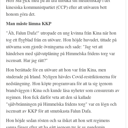
Herr Ma gick med på att dra tillbaka sitt medlemskap i det
kinesiska kommunistpartiet (CCP) efter att utövaren bett
honom göra det.
Man måste lämna KKP
"Åh, Falun Dafa!" utropade en ung kvinna från Kina när hon
tog ett flygblad från en utövare. Hon höjde huvudet, tittade på
utövarna som gjorde övningarna och sade: "Jag vet att
händelsen med självutplåning på Himmelska fridens torg var
iscensatt. Har jag rätt?"
Hon berättade för en utövare att hon var från Kina, men
studerade på Irland. Nyligen hävdes Covid-restriktionerna för
nedstängning. Hon köpte programvara för att ta sig igenom
brandväggen i Kina och kunde läsa nyheter som censurerats av
regimen. Hon fick därför veta att den så kallade
"självbränningen på Himmelska fridens torg" var en lögn och
iscensatt av KKP för att smutskasta Falun Dafa.
Hon höjde sedan rösten och sa ilsket att hon sett regimens
sanna färger efter att ha gått igenom tre år av pandemin.