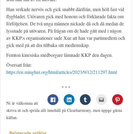
Han verkade nervös och gick snabbt därifrån, men höll fast vid
flygbladet. Utövaren gick med honom och förklarade fakta om
förföljelsen. De två unga männen nickade då och då medan de
lyssnade på utövaren. På frågan om de hade gått med i någon
av KKP:s organisationer sade Xue att han var partimedlem och
gick med på att dra tillbaka sitt medlemskap.
Femton kinesiska medborgare lämnade KKP den dagen.
Översatt från:
https://en.minghui.org/html/articles/2023/9/12/211297.html
* * *
Ni är välkomna att
skriva ut och sprida allt innehåll på Clearharmony, men uppge gärna
källan.
Relaterade artiklar