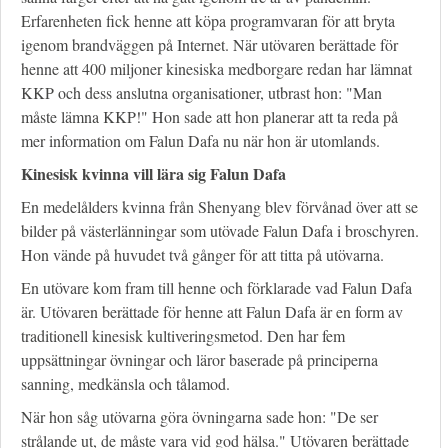
Erfarenheten fick henne att köpa programvaran för att bryta
igenom brandväggen på Internet. När utövaren berättade för
henne att 400 miljoner kinesiska medborgare redan har lämnat
KKP och dess anslutna organisationer, utbrast hon: "Man
måste lämna KKP!" Hon sade att hon planerar att ta reda på
mer information om Falun Dafa nu när hon är utomlands.
Kinesisk kvinna vill lära sig Falun Dafa
En medelålders kvinna från Shenyang blev förvånad över att se
bilder på västerlänningar som utövade Falun Dafa i broschyren.
Hon vände på huvudet två gånger för att titta på utövarna.
En utövare kom fram till henne och förklarade vad Falun Dafa
är. Utövaren berättade för henne att Falun Dafa är en form av
traditionell kinesisk kultiveringsmetod. Den har fem
uppsättningar övningar och läror baserade på principerna
sanning, medkänsla och tålamod.
När hon såg utövarna göra övningarna sade hon: "De ser
strålande ut, de måste vara vid god hälsa." Utövaren berättade