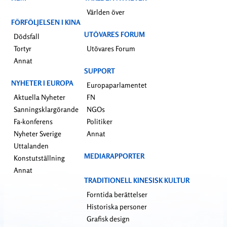
Världen över
FÖRFÖLJELSEN I KINA
UTÖVARES FORUM
Dödsfall
Tortyr
Utövares Forum
Annat
SUPPORT
NYHETER I EUROPA
Europaparlamentet
Aktuella Nyheter
FN
Sanningsklargörande
NGOs
Fa-konferens
Politiker
Nyheter Sverige
Annat
Uttalanden
MEDIARAPPORTER
Konstutställning
Annat
TRADITIONELL KINESISK KULTUR
Forntida berättelser
Historiska personer
Grafisk design