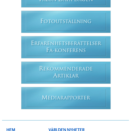
F
OTOUTSTÄLLNING
E
RFARENHETSBERÄTTELSER
F
A-KONFERENS
R
EKOMMENDERADE
A
RTIKLAR
M
EDIARAPPORTER
HEM
VÄRLDEN NYHETER