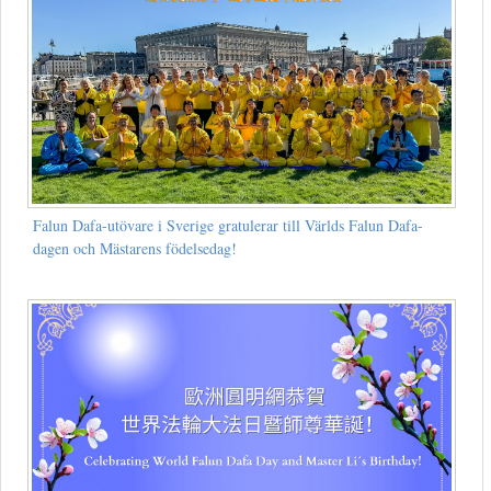
Falun Dafa-utövare i Sverige gratulerar till Världs Falun Dafa-
dagen och Mästarens födelsedag!