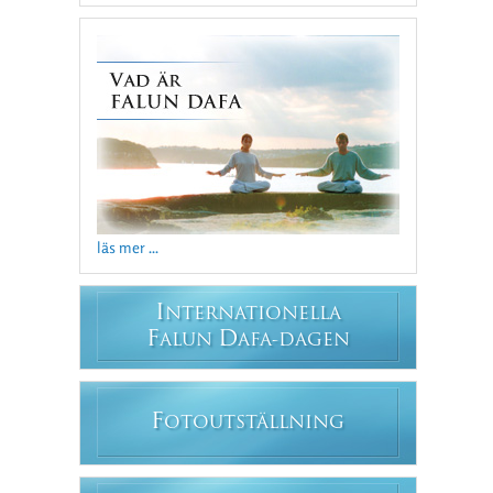
läs mer ...
I
NTERNATIONELLA
F
D
ALUN
AFA-DAGEN
F
OTOUTSTÄLLNING