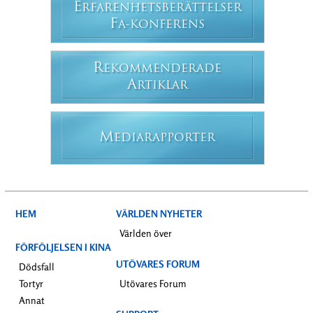
E
RFARENHETSBERÄTTELSER
F
A-KONFERENS
R
EKOMMENDERADE
A
RTIKLAR
M
EDIARAPPORTER
HEM
VÄRLDEN NYHETER
Världen över
FÖRFÖLJELSEN I KINA
UTÖVARES FORUM
Dödsfall
Tortyr
Utövares Forum
Annat