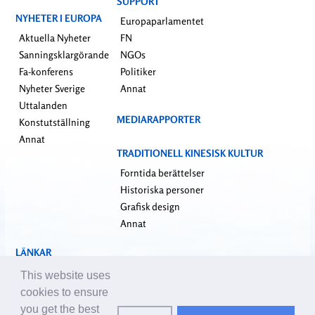
SUPPORT
NYHETER I EUROPA
Europaparlamentet
Aktuella Nyheter
FN
Sanningsklargörande
NGOs
Fa-konferens
Politiker
Nyheter Sverige
Annat
Uttalanden
MEDIARAPPORTER
Konstutställning
Annat
TRADITIONELL KINESISK KULTUR
Forntida berättelser
Historiska personer
Grafisk design
Annat
LÄNKAR
falundafa.org
This website uses
faluninfo.net
cookies to ensure
minghui.org
you get the best