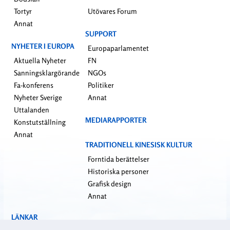
Tortyr
Utövares Forum
Annat
SUPPORT
NYHETER I EUROPA
Europaparlamentet
Aktuella Nyheter
FN
Sanningsklargörande
NGOs
Fa-konferens
Politiker
Nyheter Sverige
Annat
Uttalanden
MEDIARAPPORTER
Konstutställning
Annat
TRADITIONELL KINESISK KULTUR
Forntida berättelser
Historiska personer
Grafisk design
Annat
LÄNKAR
falundafa.org