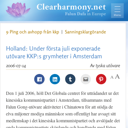
9 Ping och avhopp från kkp
|
Sanningsklargörande
Holland: Under första juli exponerade
utövare KKP:s grymheter i Amsterdam
2006-07-14
Av tyska utövare
Den 1 juli 2006, höll Det Globala centret för utträdandet ur det
kinesiska kommunistpartiet i Amsterdam, tillsammans med
Falun Gong-utövare aktiviteter i Chinatown för att stödja de
elva miljoner modiga människor som offentligt har avsagt sitt
medlemskap i det kinesiska kommunistpartiet och avslöjade det
onda kommunistpartiets skördande och handlande med Falun