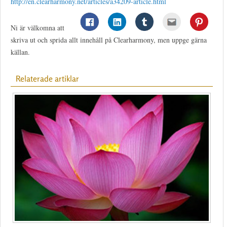
http://en.clearharmony.net/articles/a34209-article.html
Ni är välkomna att
skriva ut och sprida allt innehåll på Clearharmony, men uppge gärna
källan.
Relaterade artiklar