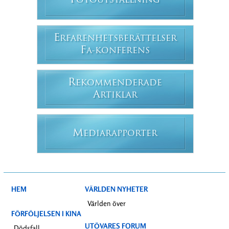
F
OTOUTSTÄLLNING
E
RFARENHETSBERÄTTELSER
F
A-KONFERENS
R
EKOMMENDERADE
A
RTIKLAR
M
EDIARAPPORTER
HEM
VÄRLDEN NYHETER
Världen över
FÖRFÖLJELSEN I KINA
UTÖVARES FORUM
Dödsfall