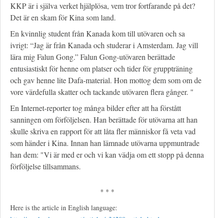
KKP är i själva verket hjälplösa, vem tror fortfarande på det?
Det är en skam för Kina som land.
En kvinnlig student från Kanada kom till utövaren och sa
ivrigt: “Jag är från Kanada och studerar i Amsterdam. Jag vill
lära mig Falun Gong.” Falun Gong-utövaren berättade
entusiastiskt för henne om platser och tider för gruppträning
och gav henne lite Dafa-material. Hon mottog dem som om de
vore värdefulla skatter och tackande utövaren flera gånger. "
En Internet-reporter tog många bilder efter att ha förstått
sanningen om förföljelsen. Han berättade för utövarna att han
skulle skriva en rapport för att låta fler människor få veta vad
som händer i Kina. Innan han lämnade utövarna uppmuntrade
han dem: "Vi är med er och vi kan vädja om ett stopp på denna
förföljelse tillsammans.
* * *
Here is the article in English language: