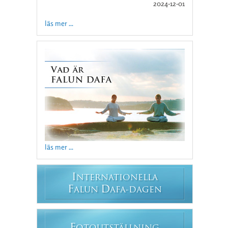
2024-12-01
läs mer ...
läs mer ...
I
NTERNATIONELLA
F
D
ALUN
AFA-DAGEN