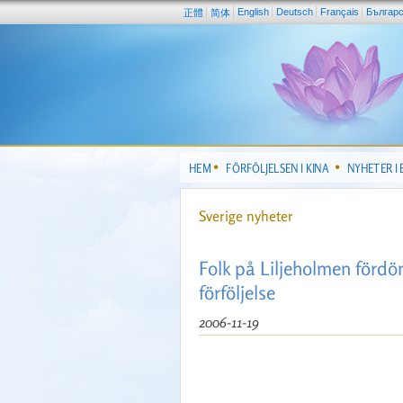
English
Deutsch
Français
Българ
正體
简体
HEM
FÖRFÖLJELSEN I KINA
NYHETER I
Sverige nyheter
Folk på Liljeholmen fördö
förföljelse
2006-11-19