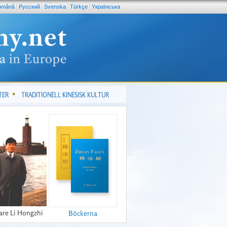
omână
Pусский
Svenska
Türkçe
Yкраїнська
TER
TRADITIONELL KINESISK KULTUR
are Li Hongzhi
Böckerna