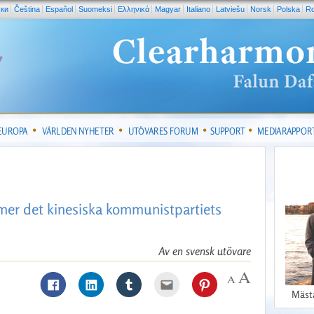
ски
Čeština
Español
Suomeksi
Ελληνικά
Magyar
Italiano
Latviešu
Norsk
Polska
R
 EUROPA
VÄRLDEN NYHETER
UTÖVARES FORUM
SUPPORT
MEDIARAPPOR
mer det kinesiska kommunistpartiets
Av en svensk utövare
Mäst