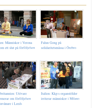
ien: Människor i Verona
Falun Gong på
om ett slut på förföljelsen
solidaritetsmässa i Örebro
rbritannien: Utövare
Italien: Kkp:s organstölder
ormerar om förföljelsen
irriterar människor i Milano
invånare i Leeds