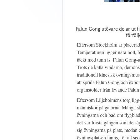
Falun Gong utövare delar ut fl
förföl
Eftersom Stockholm är placerad h
Temperaturen ligger nära noll, b
täckt med tunn is. Falun Gong-ut
Trots de kalla vindarna, demons
traditionell kinesisk övningsmus
att sprida Falun Gong och exp
organstölder från levande Falun
Eftersom Liljeholmens torg lig
människor på gatorna. Många st
övningarna och bad om flygblad
det var första gången som de så
sig övningarna på plats, medan en
övningsplatsen fanns, för att sed