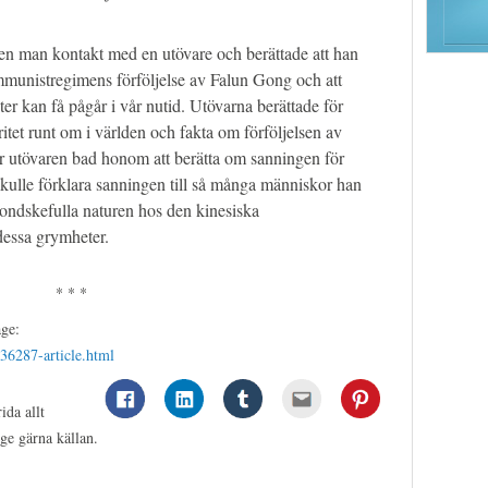
og en man kontakt med en utövare och berättade att han
ommunistregimens förföljelse av Falun Gong och att
ter kan få pågår i vår nutid. Utövarna berättade för
et runt om i världen och fakta om förföljelsen av
r utövaren bad honom att berätta om sanningen för
skulle förklara sanningen till så många människor han
 ondskefulla naturen hos den kinesiska
essa grymheter.
* * *
age:
a36287-article.html
ida allt
ge gärna källan.