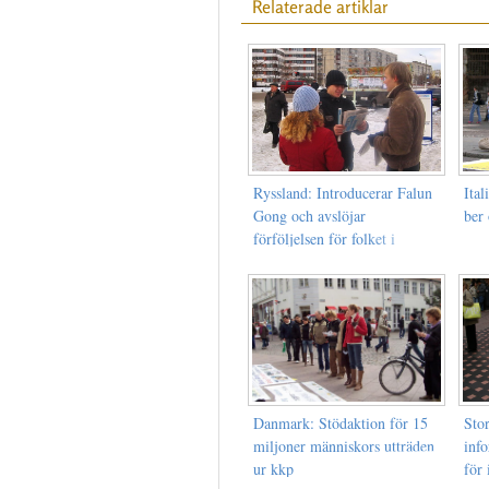
Relaterade artiklar
Ryssland: Introducerar Falun
Ital
Gong och avslöjar
ber 
förföljelsen för folket i
Kingisepp
Danmark: Stödaktion för 15
Sto
miljoner människors utträden
inf
ur kkp
för 