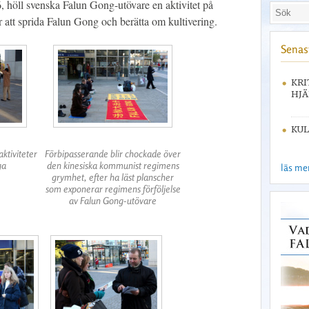
 höll svenska Falun Gong-utövare en aktivitet på
 att sprida Falun Gong och berätta om kultivering.
Senast
KRI
HJÄ
KUL
ktiviteter
Förbipasserande blir chockade över
ga
den kinesiska kommunist regimens
läs mer 
grymhet, efter ha läst planscher
som exponerar regimens förföljelse
av Falun Gong-utövare