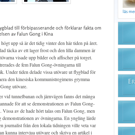
läs mer 
ygblad till förbipasserande och förklarar fakta om
jelsen av Falun Gong i Kina
ögt upp så är det tidig vinter den här tiden på året.
lad täcka av ett lager frost och den lilla dammen är
övarna visade upp bilder och affischer på torget.
trerades de fem Falun Gong-övningarna till
ik. Under tiden delade vissa utövare ut flygblad för
onera den kinesiska kommunistregimens grymma
E
R
 Gong utövare.
ger vid tunnelbanan och järnvägen fanns det många
annade för att se demonstrationen av Falun Gong-
. Vissa av de hade hört talas om Falun Gong, men
g demonstrationen av övningarna. En yngling lärde
 journalist från den lokala tidningen ville veta var
an kunna intervjua utövare och skriva en artikel i