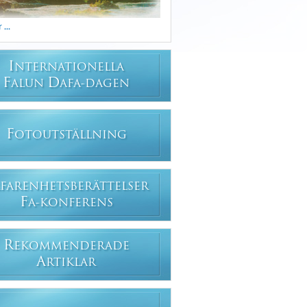
...
I
NTERNATIONELLA
F
D
ALUN
AFA-DAGEN
F
OTOUTSTÄLLNING
FARENHETSBERÄTTELSER
F
A-KONFERENS
R
EKOMMENDERADE
A
RTIKLAR