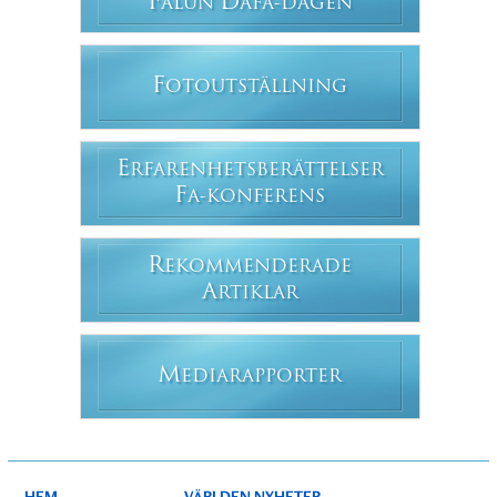
F
D
ALUN
AFA-DAGEN
F
OTOUTSTÄLLNING
E
RFARENHETSBERÄTTELSER
F
A-KONFERENS
R
EKOMMENDERADE
A
RTIKLAR
M
EDIARAPPORTER
HEM
VÄRLDEN NYHETER