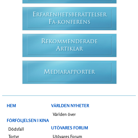
E
RFARENHETSBERÄTTELSER
F
A-KONFERENS
R
EKOMMENDERADE
A
RTIKLAR
M
EDIARAPPORTER
HEM
VÄRLDEN NYHETER
Världen över
FÖRFÖLJELSEN I KINA
UTÖVARES FORUM
Dödsfall
Tortyr
Utövares Forum