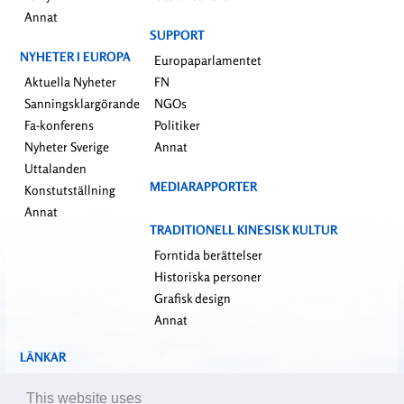
Annat
SUPPORT
NYHETER I EUROPA
Europaparlamentet
Aktuella Nyheter
FN
Sanningsklargörande
NGOs
Fa-konferens
Politiker
Nyheter Sverige
Annat
Uttalanden
MEDIARAPPORTER
Konstutställning
Annat
TRADITIONELL KINESISK KULTUR
Forntida berättelser
Historiska personer
Grafisk design
Annat
LÄNKAR
falundafa.org
This website uses
faluninfo.net