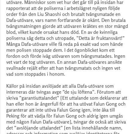
utövare. Människor som vet hur det går till på insidan har
rapporterat att de poliserna i arbetslägret nyligen följde
order från den Liu Shaoshi och brutalt tvångsmatade en
Dafa-utövare, vars namn fortfarande är okänt. Den brutala
tvångsmatningen gjorde att utövaren kräktes en stor mängd
blod, vilket kunde orsakat hans död. En av de kvinnliga
poliserna såg detta och utropade, ”Detta är fruktansvärt!”
Många Dafa-utövare ville få reda på exakt vad som hände
men polisen stoppade dem. I det ögonblicket kom ett
fordon och förde iväg utövaren som tvångsmatades. Ingen
vet vart de tog utövaren. En annan Dafa-utövares ansikte
svullnade rejält efter att han tvångsmatats och ingen vet
vad som stoppades i honom.
Källor på insidan avslöjade att alla Dafa-utövare som
interneras där tvingas avge ”de sju löftena”. Förutom att
skriva ”garantiuttalandet” [Ett uttalande som deklarerar att
han eller hon är ångerfull för att ha utövat Falun Gong och
garanterar att inte utöva Falun Gong igen, inte åka till
Peking för att vädja för Falun Gong och aldrig igen umgås
med någon Falun Dafa-utövare], tvingar de också att skriva
det ”avslöjande uttalandet” [en lista innehållande namn,
adresser och information som avslöjar identiteterna för