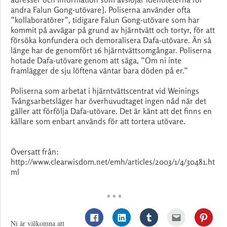
andra Falun Gong-utövare]. Poliserna använder ofta
”kollaboratörer”, tidigare Falun Gong-utövare som har
kommit på avvägar på grund av hjärntvätt och tortyr, för att
försöka konfundera och demoralisera Dafa-utövare. Än så
länge har de genomfört 16 hjärntvättsomgångar. Poliserna
hotade Dafa-utövare genom att säga, ”Om ni inte
framlägger de sju löftena väntar bara döden på er.”
Poliserna som arbetat i hjärntvättscentrat vid Weinings
Tvångsarbetsläger har överhuvudtaget ingen nåd när det
gäller att förfölja Dafa-utövare. Det är känt att det finns en
källare som enbart används för att tortera utövare.
Översatt från:
http://www.clearwisdom.net/emh/articles/2003/1/4/30481.ht
ml
* * *
Ni är välkomna att