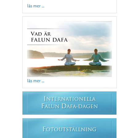
läs mer ...
läs mer ...
I
NTERNATIONELLA
F
D
ALUN
AFA-DAGEN
F
OTOUTSTÄLLNING