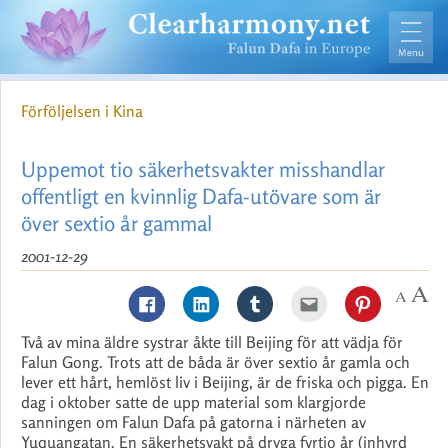
Förföljelsen i Kina
Uppemot tio säkerhetsvakter misshandlar
offentligt en kvinnlig Dafa-utövare som är
över sextio år gammal
2001-12-29
Två av mina äldre systrar åkte till Beijing för att vädja för
Falun Gong. Trots att de båda är över sextio år gamla och
lever ett hårt, hemlöst liv i Beijing, är de friska och pigga. En
dag i oktober satte de upp material som klargjorde
sanningen om Falun Dafa på gatorna i närheten av
Yuquangatan. En säkerhetsvakt på dryga fyrtio år (inhyrd