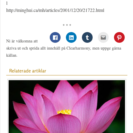
l
http://minghui.ca/mh/articles/2001/12/20/21722.html
* * *
Ni är välkomna att
skriva ut och sprida allt innehåll på Clearharmony, men uppge gärna
källan.
Relaterade artiklar