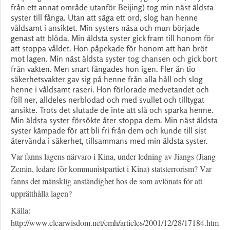
från ett annat område utanför Beijing) tog min näst äldsta
syster till fånga. Utan att säga ett ord, slog han henne
våldsamt i ansiktet. Min systers näsa och mun började
genast att blöda. Min äldsta syster gick fram till honom för
att stoppa våldet. Hon påpekade för honom att han bröt
mot lagen. Min näst äldsta syster tog chansen och gick bort
från vakten. Men snart fångades hon igen. Fler än tio
säkerhetsvakter gav sig på henne från alla håll och slog
henne i våldsamt raseri. Hon förlorade medvetandet och
föll ner, alldeles nerblodad och med svullet och tilltygat
ansikte. Trots det slutade de inte att slå och sparka henne.
Min äldsta syster försökte åter stoppa dem. Min näst äldsta
syster kämpade för att bli fri från dem och kunde till sist
återvända i säkerhet, tillsammans med min äldsta syster.
Var fanns lagens närvaro i Kina, under ledning av Jiangs (Jiang
Zemin, ledare för kommunistpartiet i Kina) statsterrorism? Var
fanns det mänsklig anständighet hos de som avlönats för att
upprätthålla lagen?
Källa:
http://www.clearwisdom.net/emh/articles/2001/12/28/17184.htm