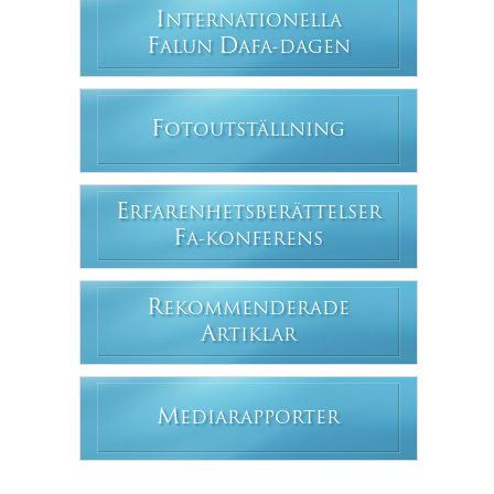
I
NTERNATIONELLA
F
D
ALUN
AFA-DAGEN
F
OTOUTSTÄLLNING
E
RFARENHETSBERÄTTELSER
F
A-KONFERENS
R
EKOMMENDERADE
A
RTIKLAR
M
EDIARAPPORTER