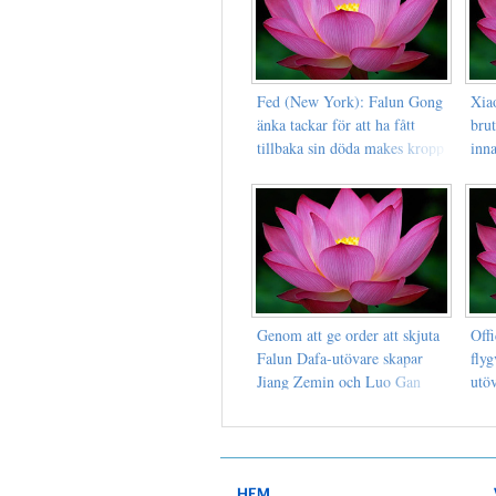
Fed (New York): Falun Gong
Xiao
änka tackar för att ha fått
brut
tillbaka sin döda makes kropp
inn
Genom att ge order att skjuta
Offi
Falun Dafa-utövare skapar
fly
Jiang Zemin och Luo Gan
utö
sociala störningar och
katastrofer i Kina
HEM