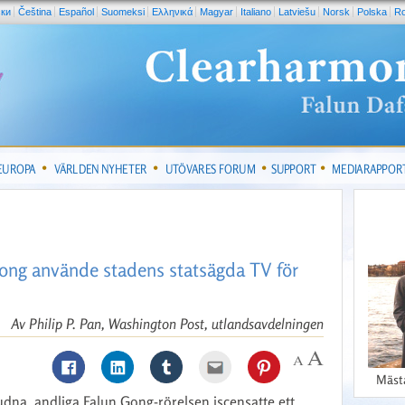
ски
Čeština
Español
Suomeksi
Ελληνικά
Magyar
Italiano
Latviešu
Norsk
Polska
R
 EUROPA
VÄRLDEN NYHETER
UTÖVARES FORUM
SUPPORT
MEDIARAPPOR
ong använde stadens statsägda TV för
Av Philip P. Pan, Washington Post, utlandsavdelningen
Mäst
udna, andliga Falun Gong-rörelsen iscensatte ett