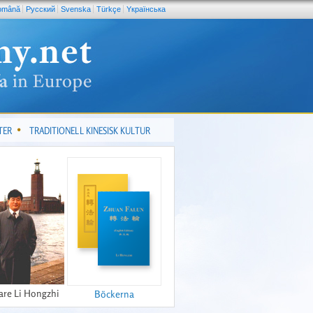
omână
Pусский
Svenska
Türkçe
Yкраїнська
TER
TRADITIONELL KINESISK KULTUR
are Li Hongzhi
Böckerna