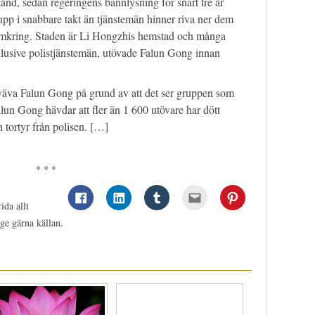
nd, sedan regeringens bannlysning för snart tre år
upp i snabbare takt än tjänstemän hinner riva ner dem
 omkring. Staden är Li Hongzhis hemstad och många
klusive polistjänstemän, utövade Falun Gong innan
väva Falun Gong på grund av att det ser gruppen som
lun Gong hävdar att fler än 1 600 utövare har dött
h tortyr från polisen. […]
* * *
ida allt
ge gärna källan.