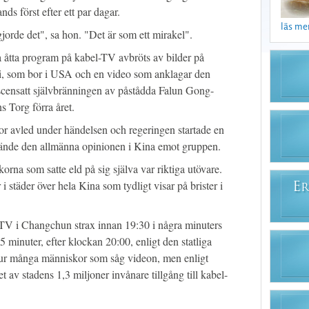
ds först efter ett par dagar.
läs mer 
jorde det", sa hon. "Det är som ett mirakel".
a åtta program på kabel-TV avbröts av bilder på
i, som bor i USA och en video som anklagar den
 iscensatt självbränningen av påstådda Falun Gong-
 Torg förra året.
or avled under händelsen och regeringen startade en
ände den allmänna opinionen i Kina emot gruppen.
rna som satte eld på sig själva var riktiga utövare.
 i städer över hela Kina som tydligt visar på brister i
E
R
V i Changchun strax innan 19:30 i några minuters
5 minuter, efter klockan 20:00, enligt den statliga
 hur många människor som såg videon, men enligt
t av stadens 1,3 miljoner invånare tillgång till kabel-