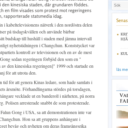
 i den kinesiska staden, där grundaren föddes.
och en film visades som protest mot regeringens
n, rapporterade statsmedia idag.
Senast
n i kabeltelevisionens nätverk i den nordöstra delen
tser på tisdagskvällen och använde bärbar
KRI
sitt budskap till hushåll i staden med jämna intervall
HJÄ
, enligt nyhetstidningen i Changchun. Konststycket var
tpartiets kontroll av televisionen och en av de mest
KUL
n Gong sedan regeringen förbjöd den som en "
 av den kinesiska regeringen]" 1999 och startade en
läs mer 
j för att utrota den.
 tid för att genera Kinas ledare, som hade samlats i
tets årsmöte. Förhandlingarna stördes på torsdagen,
ängare vecklade ut en banderoll i närheten, på norra
. Polisen arresterade snabbt de som protesterade.
r Falun Gong i USA, sa att demonstrationen inte var
Changchun. Hon sa att gruppens anhängare i
eget bevåg och nyheten om deras framgångsrika