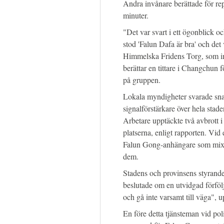
Andra invånare berättade för rep
minuter.
"Det var svart i ett ögonblick o
stod 'Falun Dafa är bra' och de
Himmelska Fridens Torg, som ind
berättar en tittare i Changchun 
på gruppen.
Lokala myndigheter svarade sna
signalförstärkare över hela sta
Arbetare upptäckte två avbrott i
platserna, enligt rapporten. Vid 
Falun Gong-anhängare som mixt
dem.
Stadens och provinsens styrande
beslutade om en utvidgad förföl
och gå inte varsamt till väga",
En före detta tjänsteman vid po