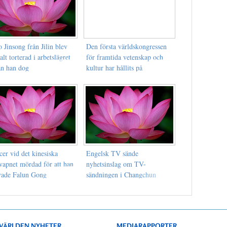
 Jinsong från Jilin blev
Den första världskongressen
alt torterad i arbetslägret
för framtida vetenskap och
an han dog
kultur har hållits på
Cambridge University,
England
cer vid det kinesiska
Engelsk TV sände
gvapnet mördad för att han
nyhetsinslag om TV-
vade Falun Gong
sändningen i Changchun
VÄRLDEN NYHETER
MEDIARAPPORTER