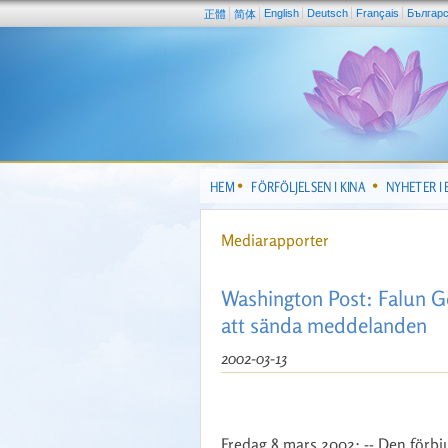
English
Deutsch
Français
Българ
正體
简体
HEM
FÖRFÖLJELSEN I KINA
NYHETER I
Mediarapporter
Washington Post: Falun G
att sända meddelanden
2002-03-13
Fredag 8 mars 2002; -- Den förbj