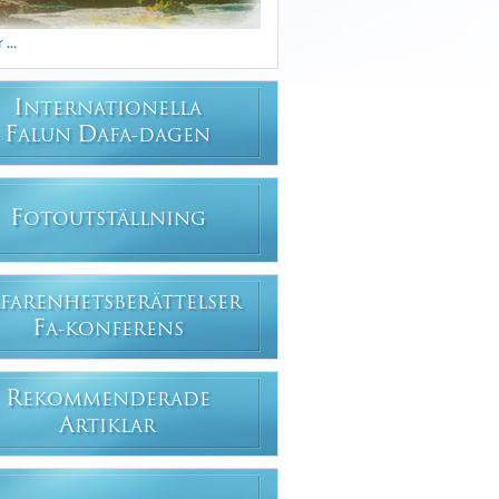
...
I
NTERNATIONELLA
F
D
ALUN
AFA-DAGEN
F
OTOUTSTÄLLNING
FARENHETSBERÄTTELSER
F
A-KONFERENS
R
EKOMMENDERADE
A
RTIKLAR