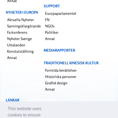
Annat
SUPPORT
NYHETER I EUROPA
Europaparlamentet
Aktuella Nyheter
FN
Sanningsklargörande
NGOs
Fa-konferens
Politiker
Nyheter Sverige
Annat
Uttalanden
MEDIARAPPORTER
Konstutställning
Annat
TRADITIONELL KINESISK KULTUR
Forntida berättelser
Historiska personer
Grafisk design
Annat
LÄNKAR
falundafa.org
This website uses
faluninfo.net
cookies to ensure