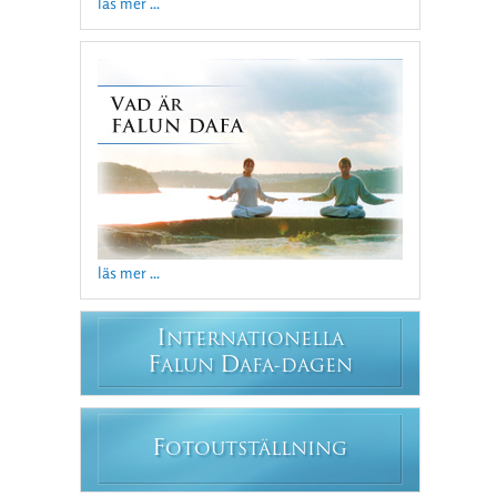
läs mer ...
läs mer ...
I
NTERNATIONELLA
F
D
ALUN
AFA-DAGEN
F
OTOUTSTÄLLNING