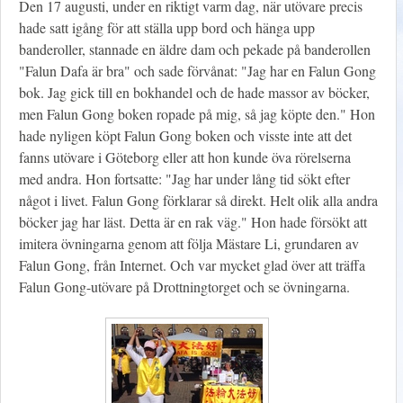
Den 17 augusti, under en riktigt varm dag, när utövare precis
hade satt igång för att ställa upp bord och hänga upp
banderoller, stannade en äldre dam och pekade på banderollen
"Falun Dafa är bra" och sade förvånat: "Jag har en Falun Gong
bok. Jag gick till en bokhandel och de hade massor av böcker,
men Falun Gong boken ropade på mig, så jag köpte den." Hon
hade nyligen köpt Falun Gong boken och visste inte att det
fanns utövare i Göteborg eller att hon kunde öva rörelserna
med andra. Hon fortsatte: "Jag har under lång tid sökt efter
något i livet. Falun Gong förklarar så direkt. Helt olik alla andra
böcker jag har läst. Detta är en rak väg." Hon hade försökt att
imitera övningarna genom att följa Mästare Li, grundaren av
Falun Gong, från Internet. Och var mycket glad över att träffa
Falun Gong-utövare på Drottningtorget och se övningarna.