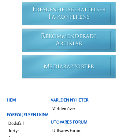
E
RFARENHETSBERÄTTELSER
F
A-KONFERENS
R
EKOMMENDERADE
A
RTIKLAR
M
EDIARAPPORTER
HEM
VÄRLDEN NYHETER
Världen över
FÖRFÖLJELSEN I KINA
UTÖVARES FORUM
Dödsfall
Tortyr
Utövares Forum