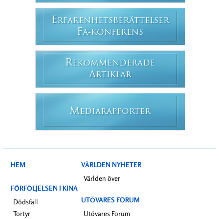
E
RFARENHETSBERÄTTELSER
F
A-KONFERENS
R
EKOMMENDERADE
A
RTIKLAR
M
EDIARAPPORTER
HEM
VÄRLDEN NYHETER
Världen över
FÖRFÖLJELSEN I KINA
UTÖVARES FORUM
Dödsfall
Tortyr
Utövares Forum