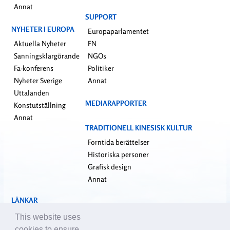
Annat
SUPPORT
NYHETER I EUROPA
Europaparlamentet
Aktuella Nyheter
FN
Sanningsklargörande
NGOs
Fa-konferens
Politiker
Nyheter Sverige
Annat
Uttalanden
MEDIARAPPORTER
Konstutställning
Annat
TRADITIONELL KINESISK KULTUR
Forntida berättelser
Historiska personer
Grafisk design
Annat
LÄNKAR
falundafa.org
This website uses
faluninfo.net
cookies to ensure