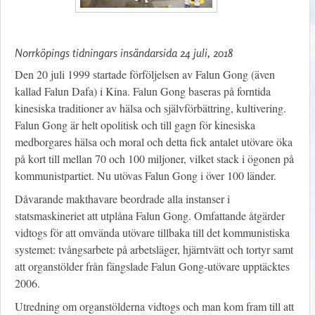
Norrköpings tidningars insändarsida 24 juli, 2018
Den 20 juli 1999 startade förföljelsen av Falun Gong (även
kallad Falun Dafa) i Kina. Falun Gong baseras på forntida
kinesiska traditioner av hälsa och självförbättring, kultivering.
Falun Gong är helt opolitisk och till gagn för kinesiska
medborgares hälsa och moral och detta fick antalet utövare öka
på kort till mellan 70 och 100 miljoner, vilket stack i ögonen på
kommunistpartiet. Nu utövas Falun Gong i över 100 länder.
Dåvarande makthavare beordrade alla instanser i
statsmaskineriet att utplåna Falun Gong. Omfattande åtgärder
vidtogs för att omvända utövare tillbaka till det kommunistiska
systemet: tvångsarbete på arbetsläger, hjärntvätt och tortyr samt
att organstölder från fängslade Falun Gong-utövare upptäcktes
2006.
Utredning om organstölderna vidtogs och man kom fram till att