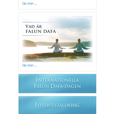
läs mer ...
läs mer ...
I
NTERNATIONELLA
F
D
ALUN
AFA-DAGEN
F
OTOUTSTÄLLNING