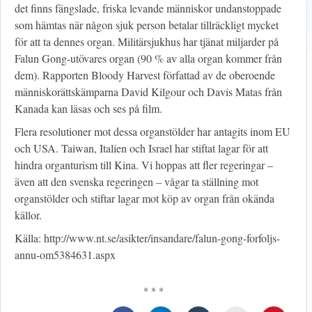
det finns fängslade, friska levande människor undanstoppade
som hämtas när någon sjuk person betalar tillräckligt mycket
för att ta dennes organ. Militärsjukhus har tjänat miljarder på
Falun Gong-utövares organ (90 % av alla organ kommer från
dem). Rapporten Bloody Harvest författad av de oberoende
människorättskämparna David Kilgour och Davis Matas från
Kanada kan läsas och ses på film.
Flera resolutioner mot dessa organstölder har antagits inom EU
och USA. Taiwan, Italien och Israel har stiftat lagar för att
hindra organturism till Kina. Vi hoppas att fler regeringar –
även att den svenska regeringen – vågar ta ställning mot
organstölder och stiftar lagar mot köp av organ från okända
källor.
Källa: http://www.nt.se/asikter/insandare/falun-gong-forfoljs-
annu-om5384631.aspx
* * *