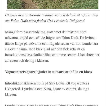
Utövare demonstrerade övningarna och delade ut information
om Falun Dafa nära floden Uzh i centrala Uzhgorod.
Många förbipasserande tog glatt emot det material som
utövarna erbjöd och ställde frågor om Falun Dafa. En kvinna
tittade länge på utövarna och frågade sedan var hon kunde lära
sig övningarna. Hon blev glad när hon fick veta att en
introduktionsklass skulle hållas en timme senare. Hon skrev ner
adressen och deltog i klassen.
Yogacentrets ägare bjuder in utövare att hålla en klass
Introduktionsklassen hölls på Sky Lotus, ett yogacenter i
Uzhgorod. Lyudmila och Nina, ägare av centret, deltog i
klassen.
Lyudmila och Nina hörde talas om Falun Dafa förra sommaren