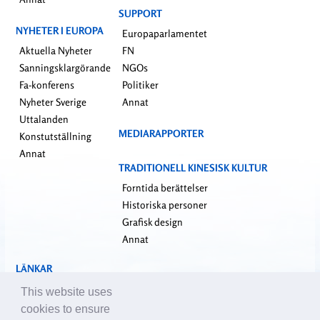
SUPPORT
NYHETER I EUROPA
Europaparlamentet
Aktuella Nyheter
FN
Sanningsklargörande
NGOs
Fa-konferens
Politiker
Nyheter Sverige
Annat
Uttalanden
MEDIARAPPORTER
Konstutställning
Annat
TRADITIONELL KINESISK KULTUR
Forntida berättelser
Historiska personer
Grafisk design
Annat
LÄNKAR
falundafa.org
This website uses
faluninfo.net
cookies to ensure