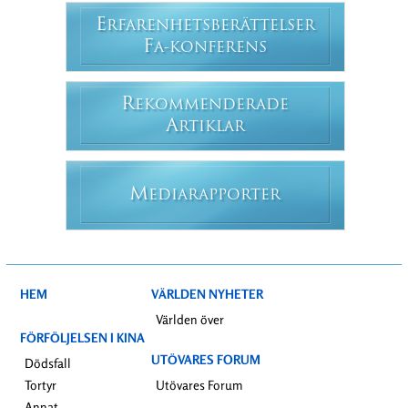
E
RFARENHETSBERÄTTELSER
F
A-KONFERENS
R
EKOMMENDERADE
A
RTIKLAR
M
EDIARAPPORTER
HEM
VÄRLDEN NYHETER
Världen över
FÖRFÖLJELSEN I KINA
UTÖVARES FORUM
Dödsfall
Tortyr
Utövares Forum
Annat