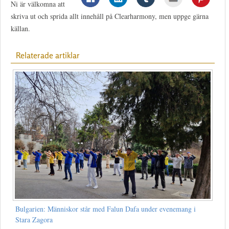
Ni är välkomna att
skriva ut och sprida allt innehåll på Clearharmony, men uppge gärna
källan.
Relaterade artiklar
Bulgarien: Människor står med Falun Dafa under evenemang i
Stara Zagora