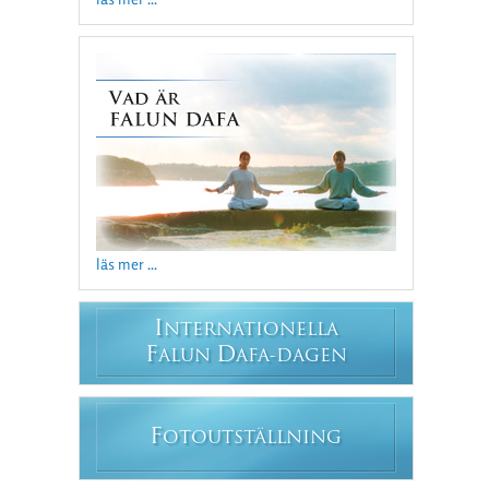
läs mer ...
I
NTERNATIONELLA
F
D
ALUN
AFA-DAGEN
F
OTOUTSTÄLLNING