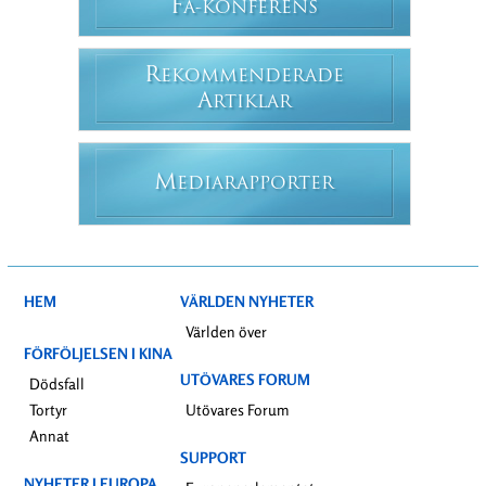
F
A-KONFERENS
R
EKOMMENDERADE
A
RTIKLAR
M
EDIARAPPORTER
HEM
VÄRLDEN NYHETER
Världen över
FÖRFÖLJELSEN I KINA
UTÖVARES FORUM
Dödsfall
Tortyr
Utövares Forum
Annat
SUPPORT
NYHETER I EUROPA