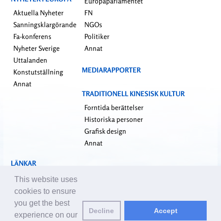
Europaparlamentet
Aktuella Nyheter
FN
Sanningsklargörande
NGOs
Fa-konferens
Politiker
Nyheter Sverige
Annat
Uttalanden
MEDIARAPPORTER
Konstutställning
Annat
TRADITIONELL KINESISK KULTUR
Forntida berättelser
Historiska personer
Grafisk design
Annat
LÄNKAR
falundafa.org
This website uses
faluninfo.net
cookies to ensure
minghui.org
you get the best
Decline
Accept
pureinsight.org
experience on our