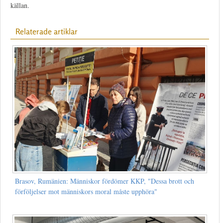
källan.
Relaterade artiklar
Brasov, Rumänien: Människor fördömer KKP, "Dessa brott och
förföljelser mot människors moral måste upphöra"