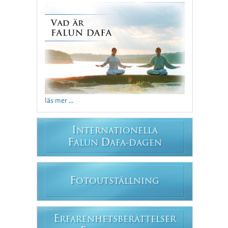
läs mer ...
I
NTERNATIONELLA
F
D
ALUN
AFA-DAGEN
F
OTOUTSTÄLLNING
E
RFARENHETSBERÄTTELSER