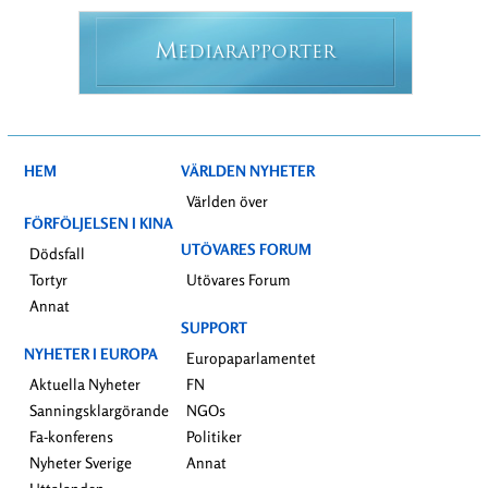
M
EDIARAPPORTER
HEM
VÄRLDEN NYHETER
Världen över
FÖRFÖLJELSEN I KINA
UTÖVARES FORUM
Dödsfall
Tortyr
Utövares Forum
Annat
SUPPORT
NYHETER I EUROPA
Europaparlamentet
Aktuella Nyheter
FN
Sanningsklargörande
NGOs
Fa-konferens
Politiker
Nyheter Sverige
Annat