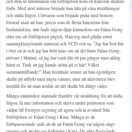
och dela ut information om förföljelsen kom en kinesisk student
förbi. Med stort intresse började han titta på våra utställningar
och ställa frågor. Utövaren som började prata med honom
förstod snart att han, precis som de flesta kineserna från
fastlandskina, inte hade någon djup kännedom om Falun Gong
eller ens att förföljelsen pågick. Han tog med glädje emot
sanningklargörande material och VCD och sa, ”Jag har bott här
i över ett år och jag har hört talas om att det finns Falun Gong-
utövare i Malmö, så jag har varit där ett par gånger men aldrig
hittat er. Tänk att jag kunde stötta på er här! Vilket
sammanträffande!” Han berättade senare att han egentligen
skulle på utflykt med några vänner, men att aktiviteten blev
inställd för att man trodde att det skulle bli dåligt väder.
Många människor stannade framför vår utställning för att ställa
frågor, få mer information och skriva under petitionen som
vädjar till Sveriges regering att agera och ta avstånd från
förföljelsen av Falun Gong i Kina. Många av de
förbipasserande sade att de att Falun Gong var någon slags
qigong och att det var förbjudet i Kina. De allra flesta hade