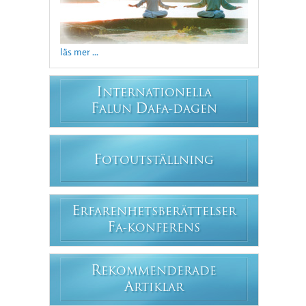
läs mer ...
I
NTERNATIONELLA
F
D
ALUN
AFA-DAGEN
F
OTOUTSTÄLLNING
E
RFARENHETSBERÄTTELSER
F
A-KONFERENS
R
EKOMMENDERADE
A
RTIKLAR