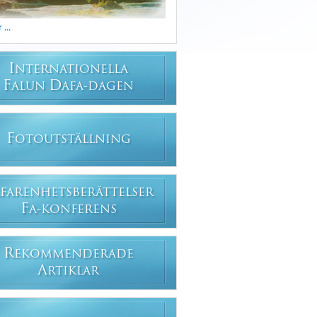
...
I
NTERNATIONELLA
F
D
ALUN
AFA-DAGEN
F
OTOUTSTÄLLNING
FARENHETSBERÄTTELSER
F
A-KONFERENS
R
EKOMMENDERADE
A
RTIKLAR