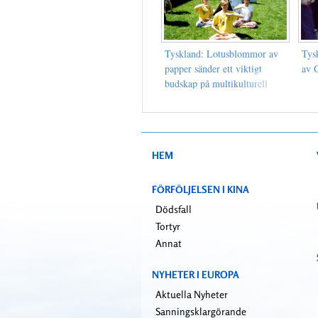
Tyskland: Lotusblommor av
Tys
papper sänder ett viktigt
av 
budskap på multikulturell
festival i München (Foton)
HEM
FÖRFÖLJELSEN I KINA
Dödsfall
Tortyr
Annat
NYHETER I EUROPA
Aktuella Nyheter
Sanningsklargörande