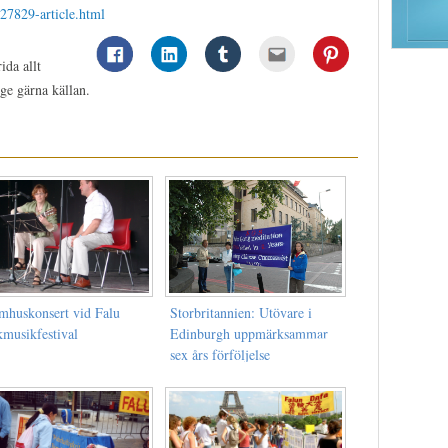
a27829-article.html
ida allt
ge gärna källan.
mhuskonsert vid Falu
Storbritannien: Utövare i
kmusikfestival
Edinburgh uppmärksammar
sex års förföljelse