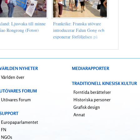
kland: Ljusvaka till minne
Frankrike: Franska utövare
Gao Rongrong (Foton)
introducerar Falun Gong och
exponerar förföljelsen på
torget för mänskliga
rättigheter i Paris (Foton)
VÄRLDEN NYHETER
MEDIARAPPORTER
Världen över
TRADITIONELL KINESISK KULTUR
UTÖVARES FORUM
Forntida berättelser
Utövares Forum
Historiska personer
Grafisk design
SUPPORT
Annat
Europaparlamentet
FN
NGOs