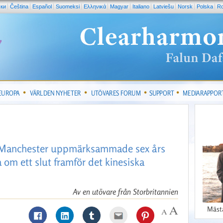
ски
Čeština
Español
Suomeksi
Ελληνικά
Magyar
Italiano
Latviešu
Norsk
Polska
R
 EUROPA
VÄRLDEN NYHETER
UTÖVARES FORUM
SUPPORT
MEDIARAPPOR
 i Manchester uppmärksammade sex års
a om ett slut framför det kinesiska
Av en utövare från Storbritannien
Mäst