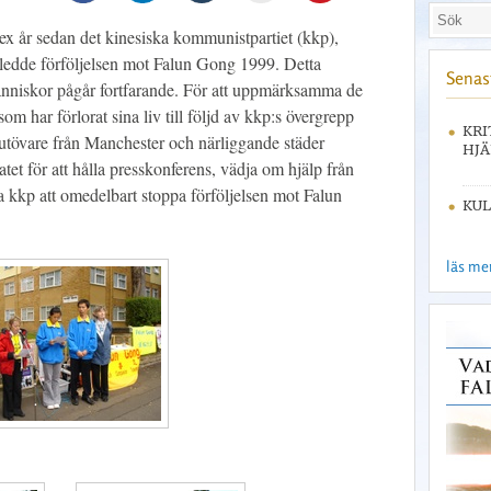
ex år sedan det kinesiska kommunistpartiet (kkp),
inledde förföljelsen mot Falun Gong 1999. Detta
Senast
änniskor pågår fortfarande. För att uppmärksamma de
m har förlorat sina liv till följd av kkp:s övergrepp
KRI
 utövare från Manchester och närliggande städer
HJÄ
tet för att hålla presskonferens, vädja om hjälp från
 kkp att omedelbart stoppa förföljelsen mot Falun
KUL
läs mer 