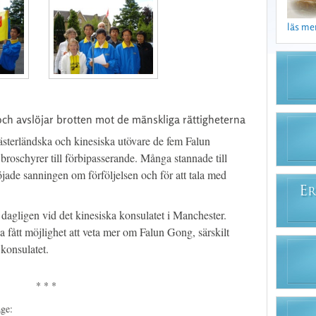
läs mer 
ch avslöjar brotten mot de mänskliga rättigheterna
ästerländska och kinesiska utövare de fem Falun
roschyrer till förbipasserande. Många stannade till
löjade sanningen om förföljelsen och för att tala med
E
R
dagligen vid det kinesiska konsulatet i Manchester.
 fått möjlighet att veta mer om Falun Gong, särskilt
konsulatet.
* * *
age: