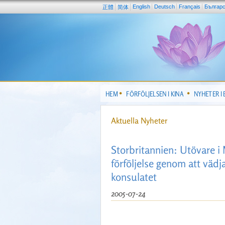
English
Deutsch
Français
Българ
正體
简体
HEM
FÖRFÖLJELSEN I KINA
NYHETER I
Aktuella Nyheter
Storbritannien: Utövare
förföljelse genom att vädj
konsulatet
2005-07-24