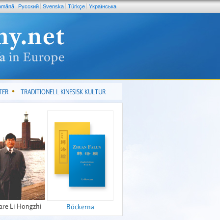
omână
Pусский
Svenska
Türkçe
Yкраїнська
TER
TRADITIONELL KINESISK KULTUR
are Li Hongzhi
Böckerna