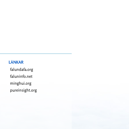
LÄNKAR
falundafa.org
faluninfo.net
minghui.org
pureinsight.org