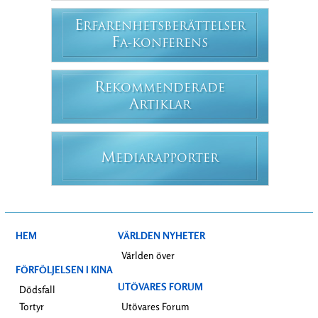
E
RFARENHETSBERÄTTELSER
F
A-KONFERENS
R
EKOMMENDERADE
A
RTIKLAR
M
EDIARAPPORTER
HEM
VÄRLDEN NYHETER
Världen över
FÖRFÖLJELSEN I KINA
UTÖVARES FORUM
Dödsfall
Tortyr
Utövares Forum