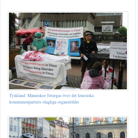
Tyskland: Människor förargas över det kinesiska
kommunistpartiets olagliga organstölder