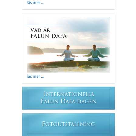
läs mer ...
läs mer ...
I
NTERNATIONELLA
F
D
ALUN
AFA-DAGEN
F
OTOUTSTÄLLNING