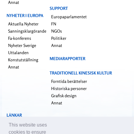
Annat
SUPPORT
NYHETER I EUROPA
Europaparlamentet
Aktuella Nyheter
FN
Sanningsklargörande
NGOs
Fa-konferens
Politiker
Nyheter Sverige
Annat
Uttalanden
MEDIARAPPORTER
Konstutställning
Annat
TRADITIONELL KINESISK KULTUR
Forntida berättelser
Historiska personer
Grafisk design
Annat
LÄNKAR
falundafa.org
This website uses
faluninfo.net
cookies to ensure