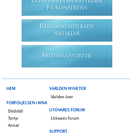
E
RFARENHETSBERÄTTELSER
F
A-KONFERENS
R
EKOMMENDERADE
A
RTIKLAR
M
EDIARAPPORTER
HEM
VÄRLDEN NYHETER
Världen över
FÖRFÖLJELSEN I KINA
UTÖVARES FORUM
Dödsfall
Tortyr
Utövares Forum
Annat
SUPPORT