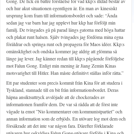
Gong. De fick en bättre förståelse för vad kkp:s illdåd består av
och hur akut situationen egentligen är. En man av kinesiskt
ursprung kom fram till informationsbordet och sade: “Ända
sedan jag var barn har jag upplevt hur kkp har förföljt min
familj. De tvingades gå på parad längs gatorna med höga hattar
och plakat runt halsen. Själv tvingades jag fördöma mina egna
föräldrar och springa runt och propagera för Maos idéer. Kkp:s
omänsklighet och ondska kommer jag aldrig att glömma så
länge jag lever. Jag känner redan till kkp:s pågående förföljelse
mot Falun Gong. Enligt min mening är Jiang Zemin Kinas
motsvarighet till Hitler. Han måste definitivt ställas inför rätta.”
Ett par studenter som precis kommit från Kina för att studera i
Tyskland, stannade till en bit från informationsbordet. Deras
häpna ansiktsuttryck avslöjade att de chockerades av
informationen framför dem. De var så rädda att de först inte
vågade ta emot ”Nio kommentarer om kommunistpartiet” och
annan information som de erbjöds. En utövare log mot dem och
försäkrade att det inte var någon fara. Därefter förklarade
utövaren hur oskyldiga Falun Gong-utövare förföljs i Kina och