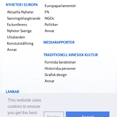
NYHETER I EUROPA
Europaparlamentet
Aktuella Nyheter
FN
Sanningsklargörande
NGOs
Fa-konferens
Politiker
Nyheter Sverige
Annat
Uttalanden
MEDIARAPPORTER
Konstutställning
Annat
TRADITIONELL KINESISK KULTUR
Forntida berättelser
Historiska personer
Grafisk design
Annat
LÄNKAR
falundafa.org
This website uses
faluninfo.net
cookies to ensure
minghui.org
you get the best
Decline
Accept
pureinsight.org