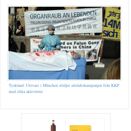
Tyskland: Utövare i München stödjer utträdeskampanjen från KKP
med olika aktiviteter