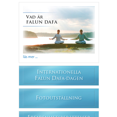
läs mer ...
I
NTERNATIONELLA
F
D
ALUN
AFA-DAGEN
F
OTOUTSTÄLLNING