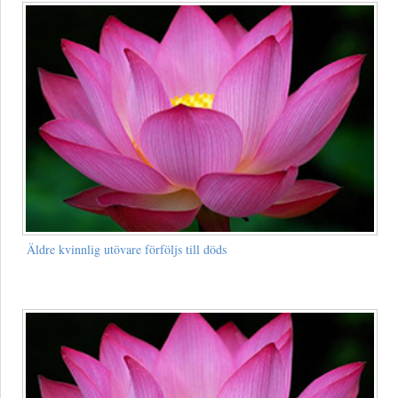
Äldre kvinnlig utövare förföljs till döds