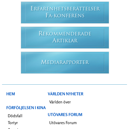
E
RFARENHETSBERÄTTELSER
F
A-KONFERENS
R
EKOMMENDERADE
A
RTIKLAR
M
EDIARAPPORTER
HEM
VÄRLDEN NYHETER
Världen över
FÖRFÖLJELSEN I KINA
UTÖVARES FORUM
Dödsfall
Tortyr
Utövares Forum