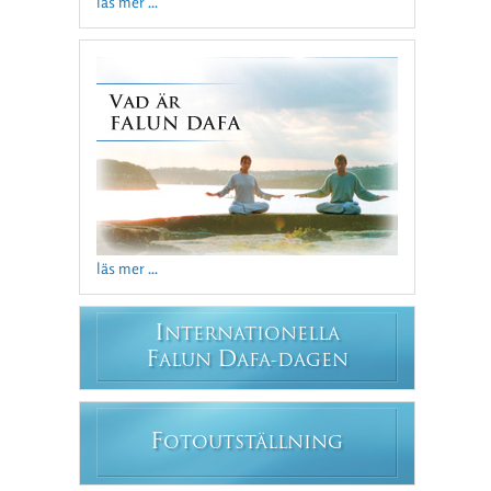
läs mer ...
läs mer ...
I
NTERNATIONELLA
F
D
ALUN
AFA-DAGEN
F
OTOUTSTÄLLNING