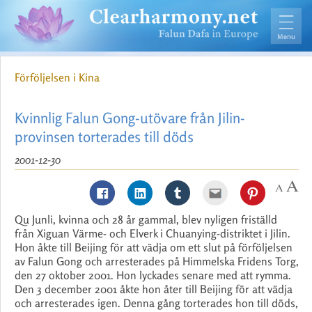
Förföljelsen i Kina
Kvinnlig Falun Gong-utövare från Jilin-
provinsen torterades till döds
2001-12-30
Qu Junli, kvinna och 28 år gammal, blev nyligen friställd
från Xiguan Värme- och Elverk i Chuanying-distriktet i Jilin.
Hon åkte till Beijing för att vädja om ett slut på förföljelsen
av Falun Gong och arresterades på Himmelska Fridens Torg,
den 27 oktober 2001. Hon lyckades senare med att rymma.
Den 3 december 2001 åkte hon åter till Beijing för att vädja
och arresterades igen. Denna gång torterades hon till döds,