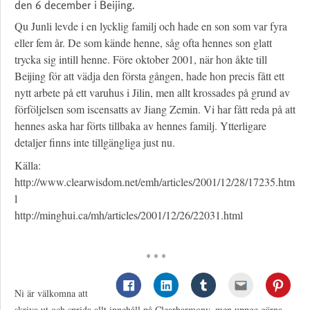
den 6 december i Beijing.
Qu Junli levde i en lycklig familj och hade en son som var fyra
eller fem år. De som kände henne, såg ofta hennes son glatt
trycka sig intill henne. Före oktober 2001, när hon åkte till
Beijing för att vädja den första gången, hade hon precis fått ett
nytt arbete på ett varuhus i Jilin, men allt krossades på grund av
förföljelsen som iscensatts av Jiang Zemin. Vi har fått reda på att
hennes aska har förts tillbaka av hennes familj. Ytterligare
detaljer finns inte tillgängliga just nu.
Källa:
http://www.clearwisdom.net/emh/articles/2001/12/28/17235.htm
l
http://minghui.ca/mh/articles/2001/12/26/22031.html
* * *
Ni är välkomna att
skriva ut och sprida allt innehåll på Clearharmony, men uppge gärna