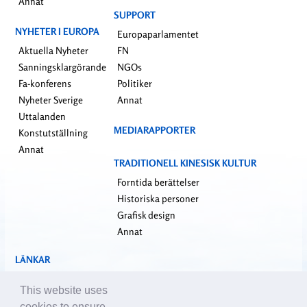
Annat
SUPPORT
NYHETER I EUROPA
Europaparlamentet
Aktuella Nyheter
FN
Sanningsklargörande
NGOs
Fa-konferens
Politiker
Nyheter Sverige
Annat
Uttalanden
MEDIARAPPORTER
Konstutställning
Annat
TRADITIONELL KINESISK KULTUR
Forntida berättelser
Historiska personer
Grafisk design
Annat
LÄNKAR
falundafa.org
This website uses
faluninfo.net
cookies to ensure