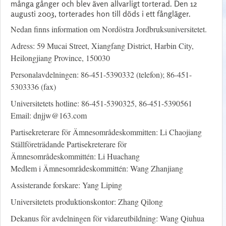
många gånger och blev även allvarligt torterad. Den 12
augusti 2003, torterades hon till döds i ett fångläger.
Nedan finns information om Nordöstra Jordbruksuniversitetet.
Adress: 59 Mucai Street, Xiangfang District, Harbin City,
Heilongjiang Province, 150030
Personalavdelningen: 86-451-5390332 (telefon); 86-451-
5303336 (fax)
Universitetets hotline: 86-451-5390325, 86-451-5390561
Email:
dnjjw@163.com
Partisekreterare för Ämnesområdeskommitten: Li Chaojiang
Ställföreträdande Partisekreterare för
Ämnesområdeskommittén: Li Huachang
Medlem i Ämnesområdeskommittén: Wang Zhanjiang
Assisterande forskare: Yang Liping
Universitetets produktionskontor: Zhang Qilong
Dekanus för avdelningen för vidareutbildning: Wang Qiuhua