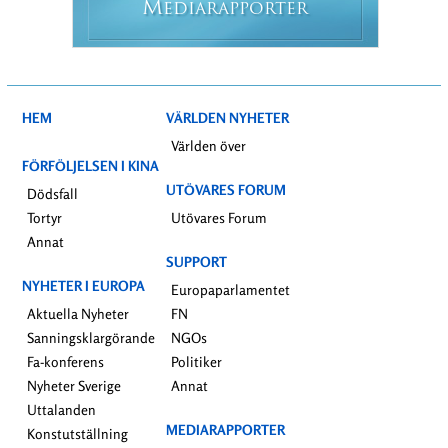
M
EDIARAPPORTER
HEM
VÄRLDEN NYHETER
Världen över
FÖRFÖLJELSEN I KINA
UTÖVARES FORUM
Dödsfall
Tortyr
Utövares Forum
Annat
SUPPORT
NYHETER I EUROPA
Europaparlamentet
Aktuella Nyheter
FN
Sanningsklargörande
NGOs
Fa-konferens
Politiker
Nyheter Sverige
Annat
Uttalanden
MEDIARAPPORTER
Konstutställning