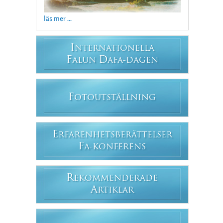
läs mer ...
I
NTERNATIONELLA
F
D
ALUN
AFA-DAGEN
F
OTOUTSTÄLLNING
E
RFARENHETSBERÄTTELSER
F
A-KONFERENS
R
EKOMMENDERADE
A
RTIKLAR