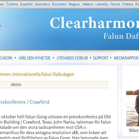
ски
Čeština
Español
Suomeksi
Ελληνικά
Magyar
Italiano
Latviešu
Norsk
Polska
R
 EUROPA
VÄRLDEN NYHETER
UTÖVARES FORUM
SUPPORT
MEDIARAPPOR
Ämnen, Internationella Falun Dafa-dagen
MEDIA
esskonferens i Crawford
 oktober höll Falun Gong-utövare en presskonferens på Old
r Building i Crawford, Texas. John Nania, talesman för Falun
 talade om den stora tacksamheten mot USA:s
Mäst
entanthus för dess antagna resolution 188, som kräver att
pphör med förföljelsen av Falun Gong. Han betonade även