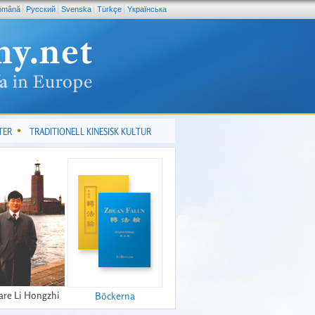
omână
Pусский
Svenska
Türkçe
Yкраїнська
TER
TRADITIONELL KINESISK KULTUR
are Li Hongzhi
Böckerna