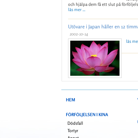
och hjälpa dem få ett slut på förföljel
läs mer ...
Utövare i Japan håller en 12 tim
2002-10-14
läs mer
HEM
FÖRFÖLJELSEN I KINA
Dödsfall
Tortyr
Annat