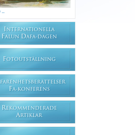
...
I
NTERNATIONELLA
F
D
ALUN
AFA-DAGEN
F
OTOUTSTÄLLNING
FARENHETSBERÄTTELSER
F
A-KONFERENS
R
EKOMMENDERADE
A
RTIKLAR