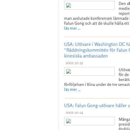
Den 18
medier
report
man avslutade konferensen lämnade sa
Falun Gong och att de skulle hålla e
läs mer ...
USA: Utövare i Washington DC h
“Räddningskommittén för Falun 
kinesiska ambassaden
2002-10-19
Utövar
för de
berät
förföljelsen i Kina under de tre senast
läs mer ...
USA: Falun Gong-utövare håller ut
2002-10-14
Många 
presid
förföl