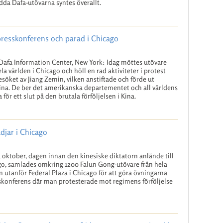
dda Dafa-utövarna syntes överallt.
presskonferens och parad i Chicago
Dafa Information Center, New York: Idag möttes utövare
ela världen i Chicago och höll en rad aktiviteter i protest
söket av Jiang Zemin, vilken anstiftade och förde ut
Kina. De ber det amerikanska departementet och all världens
ör ett slut på den brutala förföljelsen i Kina.
djar i Chicago
 oktober, dagen innan den kinesiske diktatorn anlände till
o, samlades omkring 1200 Falun Gong-utövare från hela
n utanför Federal Plaza i Chicago för att göra övningarna
skonferens där man protesterade mot regimens förföljelse