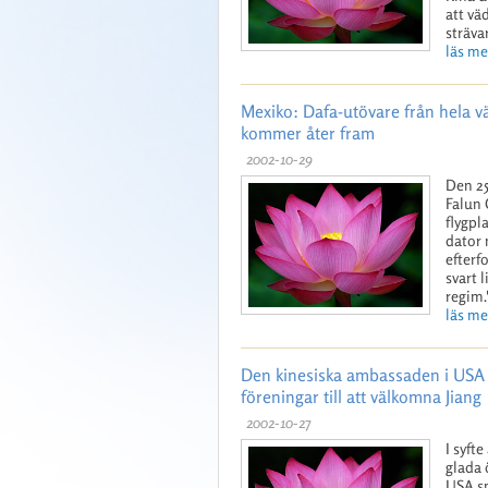
att vä
sträva
läs mer
Mexiko: Dafa-utövare från hela vä
kommer åter fram
2002-10-29
Den 25
Falun 
flygpl
dator 
efterf
svart 
regim.
läs mer
Den kinesiska ambassaden i USA l
föreningar till att välkomna Jiang
2002-10-27
I syfte
glada 
USA sp