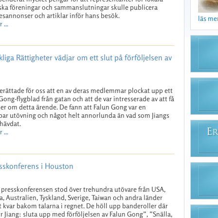
ska föreningar och sammanslutningar skulle publicera
esannonser och artiklar inför hans besök.
läs mer 
 ...
iga Rättigheter vädjar om ett slut på förföljelsen av
rättade för oss att en av deras medlemmar plockat upp ett
Gong-flygblad från gatan och att de var intresserade av att få
er om detta ärende. De fann att Falun Gong var en
ar utövning och något helt annorlunda än vad som Jiangs
hävdat.
E
 ...
R
esskonferens i Houston
presskonferensen stod över trehundra utövare från USA,
, Australien, Tyskland, Sverige, Taiwan och andra länder
t kvar bakom talarna i regnet. De höll upp banderoller där
r Jiang: sluta upp med förföljelsen av Falun Gong”, ”Snälla,