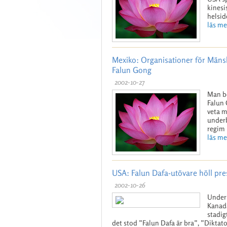
kinesi
helsid
läs mer
Mexiko: Organisationer för Mänskl
Falun Gong
2002-10-27
Man be
Falun 
veta m
underb
regim 
läs mer
USA: Falun Dafa-utövare höll pr
2002-10-26
Under 
Kanada
stadig
det stod ”Falun Dafa är bra”, ”Diktato