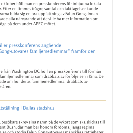
 oktober höll man en presskonferens för inbjudna lokala
. Efter en timmes frågor, samtal och iakttagelser kunde
rarna bilda sig en bra uppfattning av Falun Gong. Innan
de alla närvarande att de ville ha mer information om
tt öga på dem under APEC mötet.
åller presskonferens angående
Gong-utövares familjemedlemmar” framför den
e från Washington DC höll en presskonferens till förmån
 familjemedlemmar som drabbats av förföljelsen i Kina. De
tade om hur deras familjemedlemmar drabbats av
e åren.
ställning i Dallas stadshus
besökare skrev sina namn på de vykort som ska skickas till
ent Bush, där man ber honom fördöma Jiangs regims
jelse och stödja Falun Gong-utövares mänskliga rättigheter