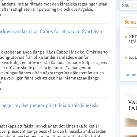
djandena inte är riktade mot den kinesiska regeringen utan
r efter rättigheten till personlig tro och övertygelse.
 ...
Senast
rlden samlas i Los Cabos för att vädja: Svart lista
KRI
HJÄ
 oktober anlände Jiang till Los Cabos i Mexiko. Omkring 70
Gong-utövare från olika länder samlades utanför
KUL
atsen. Enligt en utövare från Kanada larmade tullpassagens
när utövare skulle passera igenom – "vi har genom
orskningar fått veta från några regeringstjänstemän att en
läs mer 
lista verkligen finns och att den har inlämnats av Jiangs
"
 ...
ägger mycket pengar på att leja lokala kinesiska
 att skapa ett falskt intryck av att det kinesiska folket är
över president Jiangs besök har den kinesiska ambassaden i
enderat mycket pengar för att representanter för lokala