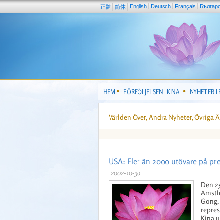
English
Deutsch
Français
Българ
正體
简体
HEM
FÖRFÖLJELSEN I KINA
NYHETER I
Världen Över, Andra Nyheter, Övriga 
USA: Fler än 2000 utövare på pr
2002-10-30
Den 25
Amstle
Gong,
repres
Kina u