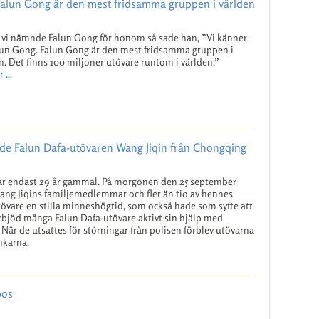
Falun Gong är den mest fridsamma gruppen i världen
 vi nämnde Falun Gong för honom så sade han, ”Vi känner
alun Gong. Falun Gong är den mest fridsamma gruppen i
n. Det finns 100 miljoner utövare runtom i världen.”
 ...
de Falun Dafa-utövaren Wang Jiqin från Chongqing
ar endast 29 år gammal. På morgonen den 25 september
ang Jiqins familjemedlemmar och fler än tio av hennes
vare en stilla minneshögtid, som också hade som syfte att
erbjöd många Falun Dafa-utövare aktivt sin hjälp med
När de utsattes för störningar från polisen förblev utövarna
nkarna.
bos