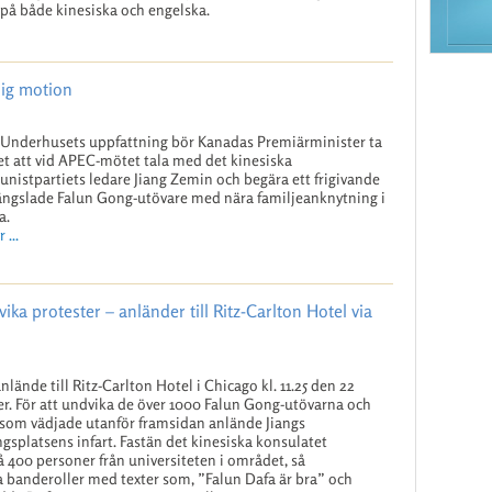
på både kinesiska och engelska.
lig motion
 Underhusets uppfattning bör Kanadas Premiärminister ta
llet att vid APEC-mötet tala med det kinesiska
istpartiets ledare Jiang Zemin och begära ett frigivande
fängslade Falun Gong-utövare med nära familjeanknytning i
a.
 ...
ka protester – anländer till Ritz-Carlton Hotel via
anlände till Ritz-Carlton Hotel i Chicago kl. 11.25 den 22
r. För att undvika de över 1000 Falun Gong-utövarna och
som vädjade utanför framsidan anlände Jiangs
ngsplatsens infart. Fastän det kinesiska konsulatet
400 personer från universiteten i området, så
ga banderoller med texter som, ”Falun Dafa är bra” och