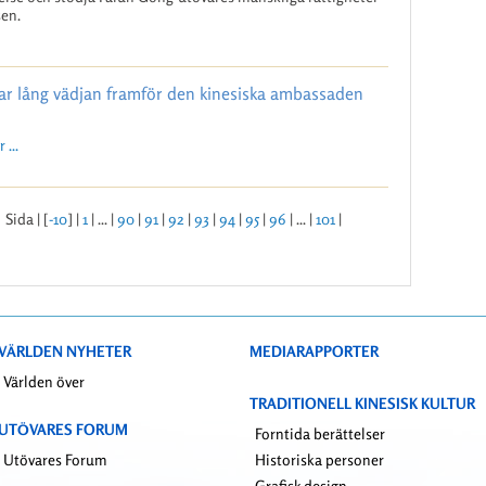
sen.
mar lång vädjan framför den kinesiska ambassaden
 ...
Sida | [
-10
] |
1
| ... |
90
|
91
|
92
|
93
|
94
|
95
|
96
| ... |
101
|
VÄRLDEN NYHETER
MEDIARAPPORTER
Världen över
TRADITIONELL KINESISK KULTUR
UTÖVARES FORUM
Forntida berättelser
Utövares Forum
Historiska personer
Grafisk design