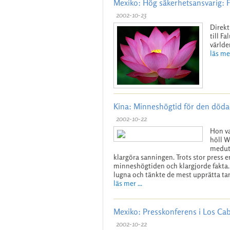
Mexiko: Hög säkerhetsansvarig: 
2002-10-23
Direkt
till F
världe
läs mer
Kina: Minneshögtid för den döda
2002-10-22
Hon v
höll W
medutö
klargöra sanningen. Trots stor press 
minneshögtiden och klargjorde fakta. 
lugna och tänkte de mest upprätta ta
läs mer ...
Mexiko: Presskonferens i Los Ca
2002-10-22