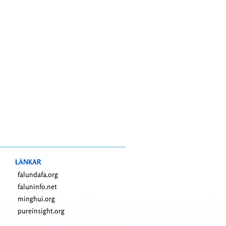
LÄNKAR
falundafa.org
faluninfo.net
minghui.org
pureinsight.org