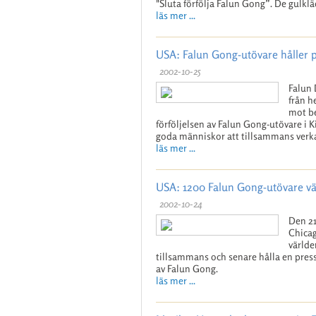
"Sluta förfölja Falun Gong”. De gulklä
läs mer ...
USA: Falun Gong-utövare håller 
2002-10-25
Falun 
från h
mot be
förföljelsen av Falun Gong-utövare i 
goda människor att tillsammans verka f
läs mer ...
USA: 1200 Falun Gong-utövare vä
2002-10-24
Den 21
Chicag
världe
tillsammans och senare hålla en pres
av Falun Gong.
läs mer ...