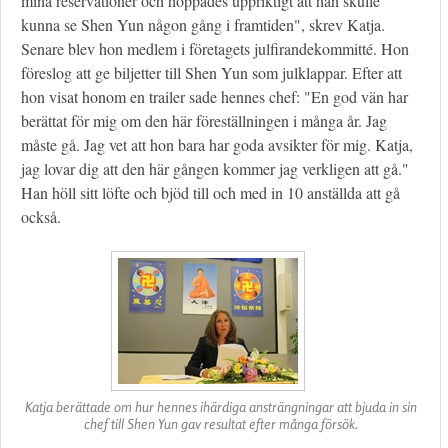
mina reservationer och hoppades uppriktigt att han skulle
kunna se Shen Yun någon gång i framtiden", skrev Katja.
Senare blev hon medlem i företagets julfirandekommitté. Hon
föreslog att ge biljetter till Shen Yun som julklappar. Efter att
hon visat honom en trailer sade hennes chef: "En god vän har
berättat för mig om den här föreställningen i många år. Jag
måste gå. Jag vet att hon bara har goda avsikter för mig. Katja,
jag lovar dig att den här gången kommer jag verkligen att gå."
Han höll sitt löfte och bjöd till och med in 10 anställda att gå
också.
Katja berättade om hur hennes ihärdiga ansträngningar att bjuda in sin
chef till Shen Yun gav resultat efter många försök.