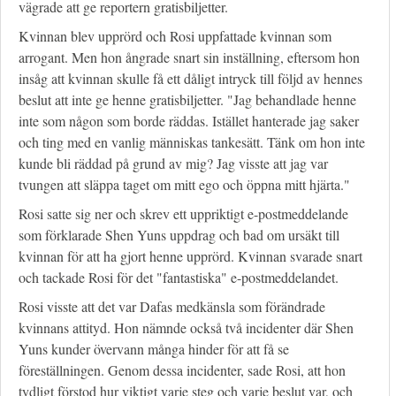
vägrade att ge reportern gratisbiljetter.
Kvinnan blev upprörd och Rosi uppfattade kvinnan som
arrogant. Men hon ångrade snart sin inställning, eftersom hon
insåg att kvinnan skulle få ett dåligt intryck till följd av hennes
beslut att inte ge henne gratisbiljetter. "Jag behandlade henne
inte som någon som borde räddas. Istället hanterade jag saker
och ting med en vanlig människas tankesätt. Tänk om hon inte
kunde bli räddad på grund av mig? Jag visste att jag var
tvungen att släppa taget om mitt ego och öppna mitt hjärta."
Rosi satte sig ner och skrev ett uppriktigt e-postmeddelande
som förklarade Shen Yuns uppdrag och bad om ursäkt till
kvinnan för att ha gjort henne upprörd. Kvinnan svarade snart
och tackade Rosi för det "fantastiska" e-postmeddelandet.
Rosi visste att det var Dafas medkänsla som förändrade
kvinnans attityd. Hon nämnde också två incidenter där Shen
Yuns kunder övervann många hinder för att få se
föreställningen. Genom dessa incidenter, sade Rosi, att hon
tydligt förstod hur viktigt varje steg och varje beslut var, och