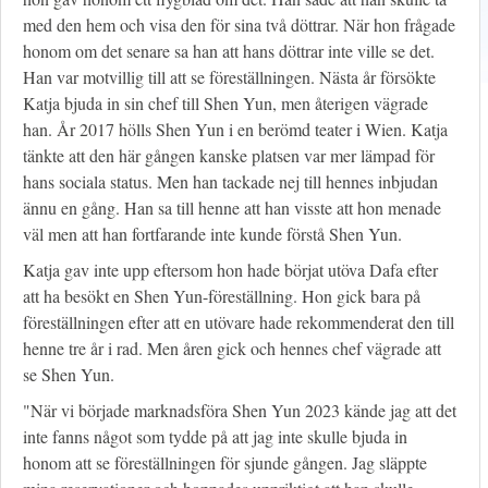
med den hem och visa den för sina två döttrar. När hon frågade
honom om det senare sa han att hans döttrar inte ville se det.
Han var motvillig till att se föreställningen. Nästa år försökte
Katja bjuda in sin chef till Shen Yun, men återigen vägrade
han. År 2017 hölls Shen Yun i en berömd teater i Wien. Katja
tänkte att den här gången kanske platsen var mer lämpad för
hans sociala status. Men han tackade nej till hennes inbjudan
ännu en gång. Han sa till henne att han visste att hon menade
väl men att han fortfarande inte kunde förstå Shen Yun.
Katja gav inte upp eftersom hon hade börjat utöva Dafa efter
att ha besökt en Shen Yun-föreställning. Hon gick bara på
föreställningen efter att en utövare hade rekommenderat den till
henne tre år i rad. Men åren gick och hennes chef vägrade att
se Shen Yun.
"När vi började marknadsföra Shen Yun 2023 kände jag att det
inte fanns något som tydde på att jag inte skulle bjuda in
honom att se föreställningen för sjunde gången. Jag släppte