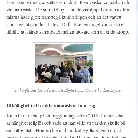
Föreläsningarna översattes samtidigt till kinesiska, engelska och
vietnamesiska. De som deltog sa att de var djupt berörda av hur
talarna hade gjort framsteg i kultiveringen och att det var ett
storslaget åtagande att utöva Dafa. Evenemanget var också ett
tillfälle att stärka samarbetet mellan utövare som en enda kropp.
En konferens för erfarenhetsutbyte hölls i Österrike den 10 juni.
Uthållighet i att rädda människor lönar sig
Katja har arbetat på ett byggföretag sedan 2015. Hennes chef
är hängivet religiös och sade att han ville att världen skulle bli
en bättre plats. Hon trodde att han skulle gilla Shen Yun, så
hon gav honom ett flygblad om det. Han sade att han skulle ta