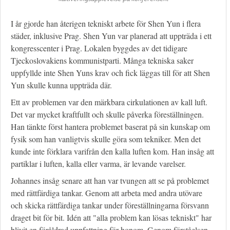
I år gjorde han återigen tekniskt arbete för Shen Yun i flera
städer, inklusive Prag. Shen Yun var planerad att uppträda i ett
kongresscenter i Prag. Lokalen byggdes av det tidigare
Tjeckoslovakiens kommunistparti. Många tekniska saker
uppfyllde inte Shen Yuns krav och fick läggas till för att Shen
Yun skulle kunna uppträda där.
Ett av problemen var den märkbara cirkulationen av kall luft.
Det var mycket kraftfullt och skulle påverka föreställningen.
Han tänkte först hantera problemet baserat på sin kunskap om
fysik som han vanligtvis skulle göra som tekniker. Men det
kunde inte förklara varifrån den kalla luften kom. Han insåg att
partiklar i luften, kalla eller varma, är levande varelser.
Johannes insåg senare att han var tvungen att se på problemet
med rättfärdiga tankar. Genom att arbeta med andra utövare
och skicka rättfärdiga tankar under föreställningarna försvann
draget bit för bit. Idén att "alla problem kan lösas tekniskt" har
blivit en föråldrad uppfattning för honom. Genom förståelsen