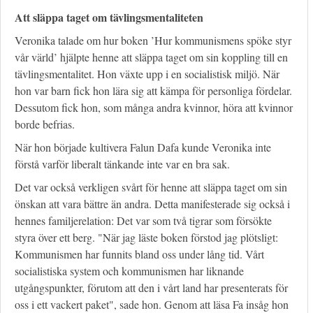
Att släppa taget om tävlingsmentaliteten
Veronika talade om hur boken ’Hur kommunismens spöke styr
vår värld’ hjälpte henne att släppa taget om sin koppling till en
tävlingsmentalitet. Hon växte upp i en socialistisk miljö. När
hon var barn fick hon lära sig att kämpa för personliga fördelar.
Dessutom fick hon, som många andra kvinnor, höra att kvinnor
borde befrias.
När hon började kultivera Falun Dafa kunde Veronika inte
förstå varför liberalt tänkande inte var en bra sak.
Det var också verkligen svårt för henne att släppa taget om sin
önskan att vara bättre än andra. Detta manifesterade sig också i
hennes familjerelation: Det var som två tigrar som försökte
styra över ett berg. "När jag läste boken förstod jag plötsligt:
Kommunismen har funnits bland oss under lång tid. Vårt
socialistiska system och kommunismen har liknande
utgångspunkter, förutom att den i vårt land har presenterats för
oss i ett vackert paket", sade hon. Genom att läsa Fa insåg hon