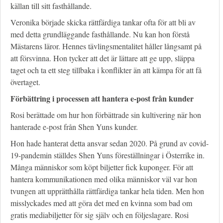
källan till sitt fasthållande.
Veronika började skicka rättfärdiga tankar ofta för att bli av
med detta grundläggande fasthållande. Nu kan hon förstå
Mästarens läror. Hennes tävlingsmentalitet håller långsamt på
att försvinna. Hon tycker att det är lättare att ge upp, släppa
taget och ta ett steg tillbaka i konflikter än att kämpa för att få
övertaget.
Förbättring i processen att hantera e-post från kunder
Rosi berättade om hur hon förbättrade sin kultivering när hon
hanterade e-post från Shen Yuns kunder.
Hon hade hanterat detta ansvar sedan 2020. På grund av covid-
19-pandemin ställdes Shen Yuns föreställningar i Österrike in.
Många människor som köpt biljetter fick kuponger. För att
hantera kommunikationen med olika människor väl var hon
tvungen att upprätthålla rättfärdiga tankar hela tiden. Men hon
misslyckades med att göra det med en kvinna som bad om
gratis mediabiljetter för sig själv och en följeslagare. Rosi