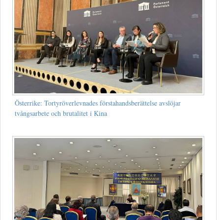
Österrike: Tortyröverlevnades förstahandsberättelse avslöjar
tvångsarbete och brutalitet i Kina