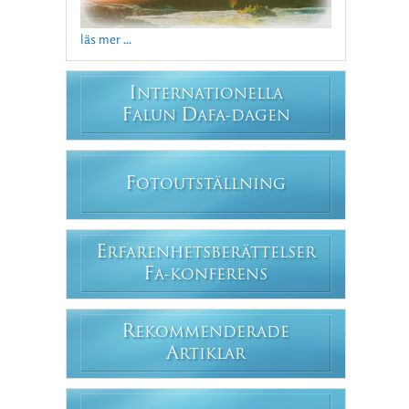
läs mer ...
I
NTERNATIONELLA
F
D
ALUN
AFA-DAGEN
F
OTOUTSTÄLLNING
E
RFARENHETSBERÄTTELSER
F
A-KONFERENS
R
EKOMMENDERADE
A
RTIKLAR