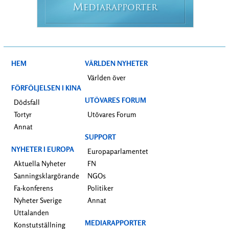
M
EDIARAPPORTER
HEM
VÄRLDEN NYHETER
Världen över
FÖRFÖLJELSEN I KINA
UTÖVARES FORUM
Dödsfall
Tortyr
Utövares Forum
Annat
SUPPORT
NYHETER I EUROPA
Europaparlamentet
Aktuella Nyheter
FN
Sanningsklargörande
NGOs
Fa-konferens
Politiker
Nyheter Sverige
Annat
Uttalanden
MEDIARAPPORTER
Konstutställning