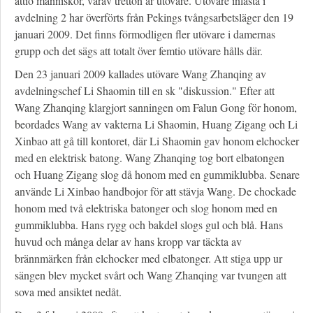
åttio människor, varav tretton är utövare. Utövare inlåsta i
avdelning 2 har överförts från Pekings tvångsarbetsläger den 19
januari 2009. Det finns förmodligen fler utövare i damernas
grupp och det sägs att totalt över femtio utövare hålls där.
Den 23 januari 2009 kallades utövare Wang Zhanqing av
avdelningschef Li Shaomin till en sk "diskussion." Efter att
Wang Zhanqing klargjort sanningen om Falun Gong för honom,
beordades Wang av vakterna Li Shaomin, Huang Zigang och Li
Xinbao att gå till kontoret, där Li Shaomin gav honom elchocker
med en elektrisk batong. Wang Zhanqing tog bort elbatongen
och Huang Zigang slog då honom med en gummiklubba. Senare
använde Li Xinbao handbojor för att stävja Wang. De chockade
honom med två elektriska batonger och slog honom med en
gummiklubba. Hans rygg och bakdel slogs gul och blå. Hans
huvud och många delar av hans kropp var täckta av
brännmärken från elchocker med elbatonger. Att stiga upp ur
sängen blev mycket svårt och Wang Zhanqing var tvungen att
sova med ansiktet nedåt.