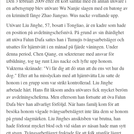
Den 3 februari 2009 efter ett kort samtal med en annan utövare i
en arbetsgrupp blev utövare Wu Nanjie slagen med en batong av
en kriminell fånge Zhao Jianguo. Wus nacke svullande upp.
Utövare Liu Jinghe, 57, bosatt i Tongliao, är en kadre som hade
en position på avdelningschefsnivå. På grund av sin ihärdighet
att utöva Falun Dafa sattes han i Tumujis tvångsarbetsläger och
utsattes för hjärntvätt i en månad på fjärde våningen. Under
denna period, Chen Qiang, en sekreterare med ansvar för
utbildning, tog tag runt Lius nacke och lyfte upp honom.
Vakterna skränade: "Vi får dig att dö utan att du ens vet hur du
dog." Efter att ha misslyckats med att hjärntvätta Liu satte de
honom i en grupp som var strikt kontrollerad. Liu Jinghe
arbetade hårt. Hans flit liksom andra utövares fick mycket beröm
av avdelningscheferna. Men eftersom han fortsatte att öva Falun
Dafa blev han allvarligt förföljd. När hans familj kom för att
besöka honom vågade tvångsarbetslägret inte låta dem se honom
på grund slagmärken. Liu Jinghes ansiktsben var brutna, han
hade förlorat mycket blod och vid sidan av näsan hade man sytt
ett stygn. Tvångsarbetlägret fruktade för att folk utanför lägret