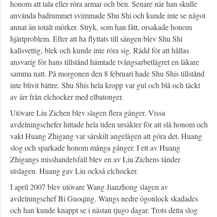
honom att tala eller röra armar och ben. Senare när han skulle
använda badrummet svimmade Shu Shi och kunde inte se något
annat än totalt mörker. Stryk, som han fått, orsakade honom
hjärtproblem. Efter att ha flyttats till sängen blev Shu Shi
kallsvettig, blek och kunde inte röra sig. Rädd för att hållas
ansvarig för hans tillstånd hämtade tvångsarbetlägret en läkare
samma natt. På morgonen den 8 februari hade Shu Shis tillstånd
inte blivit bättre. Shu Shis hela kropp var gul och blå och täckt
av ärr från elchocker med elbatonger.
Utövare Liu Zichen blev slagen flera gånger. Vissa
avdelningschefer hittade hela tiden ursäkter för att slå honom och
vakt Huang Zhigang var särskilt angelägen att göra det. Huang
slog och sparkade honom många gånger. I ett av Huang
Zhigangs misshandelsfall blev en av Liu Zichens tänder
utslagen. Huang gav Liu också elchocker.
I april 2007 blev utövare Wang Jianzhong slagen av
avdelningschef Bi Guoqing. Wangs nedre ögonlock skadades
och han kunde knappt se i nästan tjugo dagar. Trots detta slog