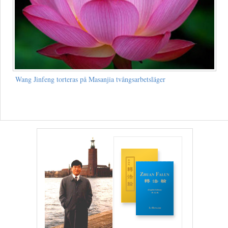
Wang Jinfeng torteras på Masanjia tvångsarbetsläger