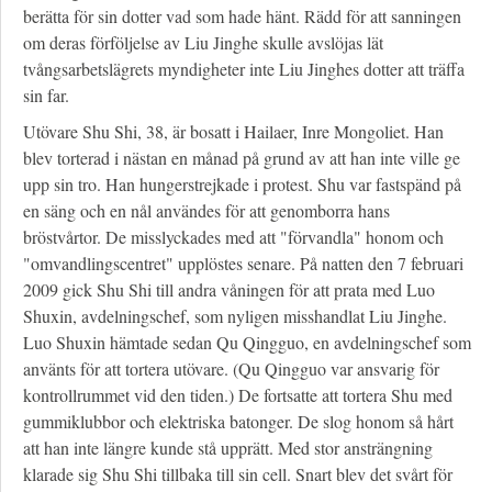
berätta för sin dotter vad som hade hänt. Rädd för att sanningen
om deras förföljelse av Liu Jinghe skulle avslöjas lät
tvångsarbetslägrets myndigheter inte Liu Jinghes dotter att träffa
sin far.
Utövare Shu Shi, 38, är bosatt i Hailaer, Inre Mongoliet. Han
blev torterad i nästan en månad på grund av att han inte ville ge
upp sin tro. Han hungerstrejkade i protest. Shu var fastspänd på
en säng och en nål användes för att genomborra hans
bröstvårtor. De misslyckades med att "förvandla" honom och
"omvandlingscentret" upplöstes senare. På natten den 7 februari
2009 gick Shu Shi till andra våningen för att prata med Luo
Shuxin, avdelningschef, som nyligen misshandlat Liu Jinghe.
Luo Shuxin hämtade sedan Qu Qingguo, en avdelningschef som
använts för att tortera utövare. (Qu Qingguo var ansvarig för
kontrollrummet vid den tiden.) De fortsatte att tortera Shu med
gummiklubbor och elektriska batonger. De slog honom så hårt
att han inte längre kunde stå upprätt. Med stor ansträngning
klarade sig Shu Shi tillbaka till sin cell. Snart blev det svårt för