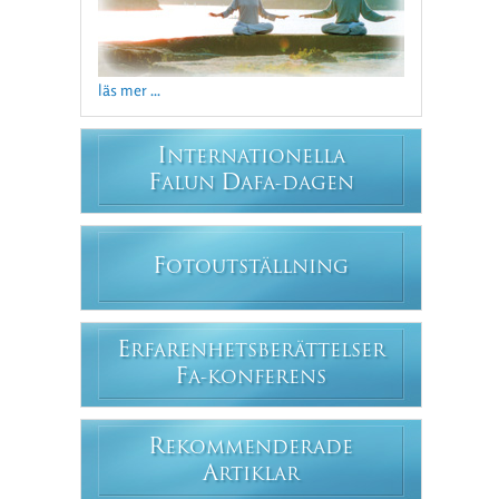
läs mer ...
I
NTERNATIONELLA
F
D
ALUN
AFA-DAGEN
F
OTOUTSTÄLLNING
E
RFARENHETSBERÄTTELSER
F
A-KONFERENS
R
EKOMMENDERADE
A
RTIKLAR