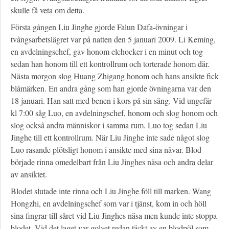
skulle få veta om detta.
Första gången Liu Jinghe gjorde Falun Dafa-övningar i
tvångsarbetslägret var på natten den 5 januari 2009. Li Keming,
en avdelningschef, gav honom elchocker i en minut och tog
sedan han honom till ett kontrollrum och torterade honom där.
Nästa morgon slog Huang Zhigang honom och hans ansikte fick
blåmärken. En andra gång som han gjorde övningarna var den
18 januari. Han satt med benen i kors på sin säng. Vid ungefär
kl 7:00 såg Luo, en avdelningschef, honom och slog honom och
slog också andra människor i samma rum. Luo tog sedan Liu
Jinghe till ett kontrollrum. När Liu Jinghe inte sade något slog
Luo rasande plötsligt honom i ansikte med sina nävar. Blod
började rinna omedelbart från Liu Jinghes näsa och andra delar
av ansiktet.
Blodet slutade inte rinna och Liu Jinghe föll till marken. Wang
Hongzhi, en avdelningschef som var i tjänst, kom in och höll
sina fingrar till såret vid Liu Jinghes näsa men kunde inte stoppa
blodet. Vid det laget var golvet redan täckt av en blodpöl som