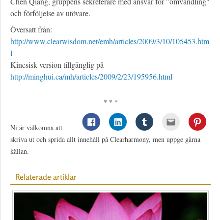
Chen Qiang, gruppens sekreterare med ansvar för "omvandling"
och förföljelse av utövare.
Översatt från:
http://www.clearwisdom.net/emh/articles/2009/3/10/105453.htm
l
Kinesisk version tillgänglig på
http://minghui.ca/mh/articles/2009/2/23/195956.html
* * *
Ni är välkomna att
skriva ut och sprida allt innehåll på Clearharmony, men uppge gärna
källan.
Relaterade artiklar