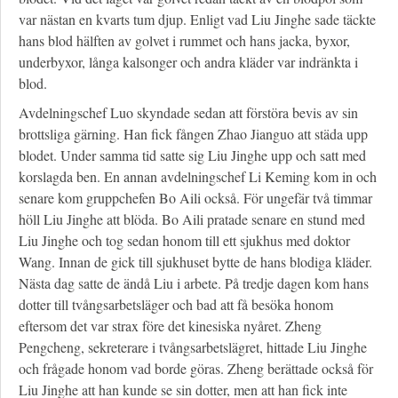
var nästan en kvarts tum djup. Enligt vad Liu Jinghe sade täckte
hans blod hälften av golvet i rummet och hans jacka, byxor,
underbyxor, långa kalsonger och andra kläder var indränkta i
blod.
Avdelningschef Luo skyndade sedan att förstöra bevis av sin
brottsliga gärning. Han fick fången Zhao Jianguo att städa upp
blodet. Under samma tid satte sig Liu Jinghe upp och satt med
korslagda ben. En annan avdelningschef Li Keming kom in och
senare kom gruppchefen Bo Aili också. För ungefär två timmar
höll Liu Jinghe att blöda. Bo Aili pratade senare en stund med
Liu Jinghe och tog sedan honom till ett sjukhus med doktor
Wang. Innan de gick till sjukhuset bytte de hans blodiga kläder.
Nästa dag satte de ändå Liu i arbete. På tredje dagen kom hans
dotter till tvångsarbetsläger och bad att få besöka honom
eftersom det var strax före det kinesiska nyåret. Zheng
Pengcheng, sekreterare i tvångsarbetslägret, hittade Liu Jinghe
och frågade honom vad borde göras. Zheng berättade också för
Liu Jinghe att han kunde se sin dotter, men att han fick inte