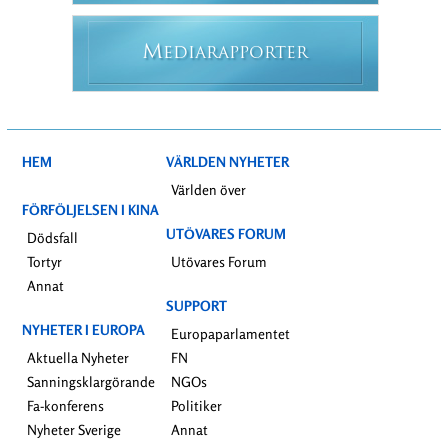
M
EDIARAPPORTER
HEM
VÄRLDEN NYHETER
Världen över
FÖRFÖLJELSEN I KINA
UTÖVARES FORUM
Dödsfall
Tortyr
Utövares Forum
Annat
SUPPORT
NYHETER I EUROPA
Europaparlamentet
Aktuella Nyheter
FN
Sanningsklargörande
NGOs
Fa-konferens
Politiker
Nyheter Sverige
Annat