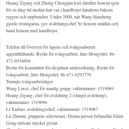
Huang Zigang och Zhong Chongjun kort därefter honom igen
för en lång tid medan han var i handbojor händerna bakom
ryggen och uppbunden. Under 2008, när Wang Jianzhong
gjorde övningarna, gav avdelningschef Ye honom smällar och
band honom med handbojor.
Telefon till Översyn för lagens och tvångsarbetets
upprätthållande, Byrån för tvångsarbete, Inre Mongoliet: 86-
471-6934694
Byrån för kommittén för diciplinär undersökning, Byrån för
tvångsarbete, Inre Mongoliet: 86-471-6292770
Tumujis tvångsarbetsläger
Wang Liwei, chef för manlig grupp, vaktnummer: 1519069
Huang Zigang, chef för avdelning 2 (stängd avdelning),
vaktnummer: 1519096
Li Xinbao, avdelningschef, vaktnummer: 1519087
Lu Zhimin, gruppens sekreterare. Denna person behandlar Falun
Gong-utövare mycket grymt.