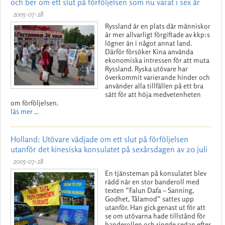
och ber om ett slut på förföljelsen som nu varat i sex år
2005-07-28
Ryssland är en plats där människor
är mer allvarligt förgiftade av kkp:s
lögner än i något annat land.
Därför försöker Kina använda
ekonomiska intressen för att muta
Ryssland. Ryska utövare har
överkommit varierande hinder och
använder alla tillfällen på ett bra
sätt för att höja medvetenheten
om förföljelsen.
läs mer ...
Holland: Utövare vädjade om ett slut på förföljelsen
utanför det kinesiska konsulatet på sexårsdagen av 20 juli
2005-07-28
En tjänsteman på konsulatet blev
rädd när en stor banderoll med
texten ”Falun Dafa – Sanning,
Godhet, Tålamod” sattes upp
utanför. Han gick genast ut för att
se om utövarna hade tillstånd för
banderollen och ringde sedan efter