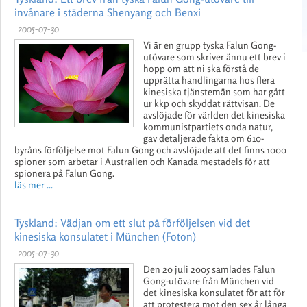
invånare i städerna Shenyang och Benxi
2005-07-30
Vi är en grupp tyska Falun Gong-
utövare som skriver ännu ett brev i
hopp om att ni ska förstå de
upprätta handlingarna hos flera
kinesiska tjänstemän som har gått
ur kkp och skyddat rättvisan. De
avslöjade för världen det kinesiska
kommunistpartiets onda natur,
gav detaljerade fakta om 610-
byråns förföljelse mot Falun Gong och avslöjade att det finns 1000
spioner som arbetar i Australien och Kanada mestadels för att
spionera på Falun Gong.
läs mer ...
Tyskland: Vädjan om ett slut på förföljelsen vid det
kinesiska konsulatet i München (Foton)
2005-07-30
Den 20 juli 2005 samlades Falun
Gong-utövare från München vid
det kinesiska konsulatet för att för
att protestera mot den sex år långa