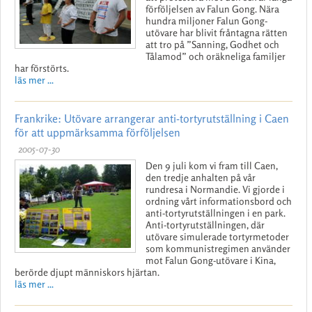
förföljelsen av Falun Gong. Nära
hundra miljoner Falun Gong-
utövare har blivit fråntagna rätten
att tro på ”Sanning, Godhet och
Tålamod” och oräkneliga familjer
har förstörts.
läs mer ...
Frankrike: Utövare arrangerar anti-tortyrutställning i Caen
för att uppmärksamma förföljelsen
2005-07-30
Den 9 juli kom vi fram till Caen,
den tredje anhalten på vår
rundresa i Normandie. Vi gjorde i
ordning vårt informationsbord och
anti-tortyrutställningen i en park.
Anti-tortyrutställningen, där
utövare simulerade tortyrmetoder
som kommunistregimen använder
mot Falun Gong-utövare i Kina,
berörde djupt människors hjärtan.
läs mer ...