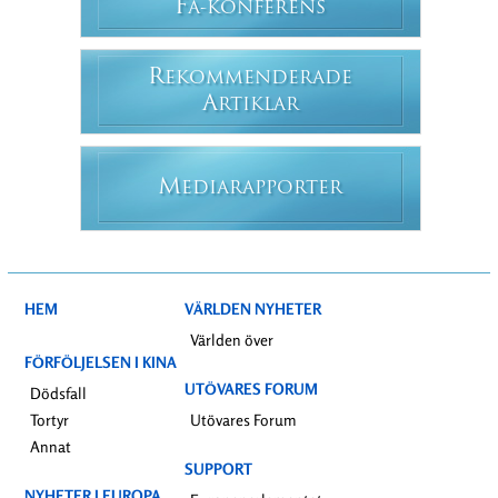
F
A-KONFERENS
R
EKOMMENDERADE
A
RTIKLAR
M
EDIARAPPORTER
HEM
VÄRLDEN NYHETER
Världen över
FÖRFÖLJELSEN I KINA
UTÖVARES FORUM
Dödsfall
Tortyr
Utövares Forum
Annat
SUPPORT
NYHETER I EUROPA