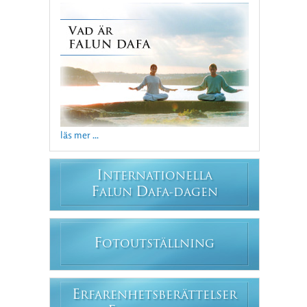
läs mer ...
I
NTERNATIONELLA
F
D
ALUN
AFA-DAGEN
F
OTOUTSTÄLLNING
E
RFARENHETSBERÄTTELSER