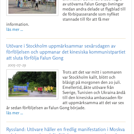
av utövarna Falun Gongs övningar
medan andra delade ut flygblad till
de förbipasserande som nyfiket
stannade till för att få mer
information.
läs mer ...
Utövare i Stockholm uppmärksammar sexårsdagen av
förföljelsen och uppmanar det kinesiska kommunistpartiet
att sluta förfölja Falun Gong
2005-07-29
Trots att det var mitt i sommaren
var Stockholm kallt, blött och
blåsigt på morgonen den 20 juli.
Emellertid, åkte utövare från
Sverige, Tunisien och Ukraina ändå
till den kinesiska ambassaden för
att uppmärksamma att det var sex
år sedan förföljelsen av Falun Gong började.
läs mer ...
Ryssland: Utövare håller en fredlig manifestation i Moskva