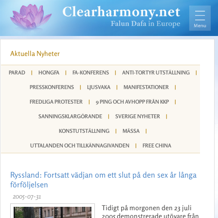
Aktuella Nyheter
PARAD
|
HONGFA
|
FA-KONFERENS
|
ANTI-TORTYR UTSTÄLLNING
|
PRESSKONFERENS
|
LJUSVAKA
|
MANIFESTATIONER
|
FREDLIGA PROTESTER
|
9 PING OCH AVHOPP FRÅN KKP
|
SANNINGSKLARGÖRANDE
|
SVERIGE NYHETER
|
KONSTUTSTÄLLNING
|
MÄSSA
|
UTTALANDEN OCH TILLKÄNNAGIVANDEN
|
FREE CHINA
Ryssland: Fortsatt vädjan om ett slut på den sex år långa
förföljelsen
2005-07-31
Tidigt på morgonen den 23 juli
2005 demonstrerade utövare från