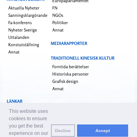
Europaparlamentet
Aktuella Nyheter
FN
Sanningsklargörande
NGOs
Fa-konferens
Politiker
Nyheter Sverige
Annat
Uttalanden
MEDIARAPPORTER
Konstutställning
Annat
TRADITIONELL KINESISK KULTUR
Forntida berättelser
Historiska personer
Grafisk design
Annat
LÄNKAR
falundafa.org
This website uses
faluninfo.net
cookies to ensure
minghui.org
you get the best
Decline
Accept
pureinsight.org
experience on our