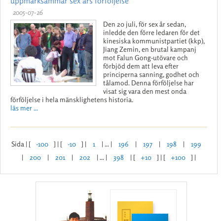
uppmärksammar sex års förföljelse
2005-07-26
Den 20 juli, för sex år sedan,
inledde den förre ledaren för det
kinesiska kommunistpartiet (kkp),
Jiang Zemin, en brutal kampanj
mot Falun Gong-utövare och
förbjöd dem att leva efter
principerna sanning, godhet och
tålamod. Denna förföljelse har
visat sig vara den mest onda
förföljelse i hela mänsklighetens historia.
läs mer ...
Sida | [
-100
] | [
-10
] |
1
| ... |
196
|
197
|
198
|
199
|
200
|
201
|
202
| ... |
398
| [
+10
] | [
+100
] |