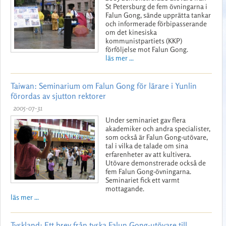
St Petersburg de fem övningarna i
Falun Gong, sände upprätta tankar
och informerade förbipasserande
om det kinesiska
kommunistpartiets (KKP)
förföljelse mot Falun Gong.
läs mer ...
Taiwan: Seminarium om Falun Gong för lärare i Yunlin
förordas av sjutton rektorer
2005-07-31
Under seminariet gav flera
akademiker och andra specialister,
som också är Falun Gong-utövare,
tal i vilka de talade om sina
erfarenheter av att kultivera.
Utövare demonstrerade också de
fem Falun Gong-övningarna.
Seminariet fick ett varmt
mottagande.
läs mer ...
Tyskland: Ett brev från tyska Falun Gong-utövare till