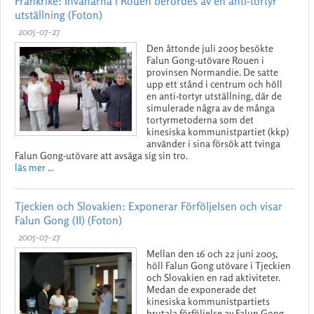
Frankrike: Invånarna i Rouen berördes av en anti-tortyr
utställning (Foton)
2005-07-27
Den åttonde juli 2005 besökte
Falun Gong-utövare Rouen i
provinsen Normandie. De satte
upp ett stånd i centrum och höll
en anti-tortyr utställning, där de
simulerade några av de många
tortyrmetoderna som det
kinesiska kommunistpartiet (kkp)
använder i sina försök att tvinga
Falun Gong-utövare att avsäga sig sin tro.
läs mer ...
Tjeckien och Slovakien: Exponerar Förföljelsen och visar
Falun Gong (II) (Foton)
2005-07-27
Mellan den 16 och 22 juni 2005,
höll Falun Gong utövare i Tjeckien
och Slovakien en rad aktiviteter.
Medan de exponerade det
kinesiska kommunistpartiets
brutala förföljelse av Falun Gong,