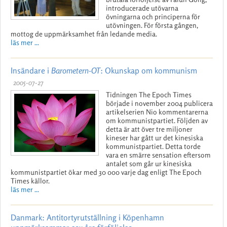
introducerade utövarna
övningarna och principerna för
utövningen. För första gången,
mottog de uppmärksamhet från ledande media.
läs mer ...
Insändare i
Barometern-OT
: Okunskap om kommunism
2005-07-27
Tidningen The Epoch Times
började i november 2004 publicera
artikelserien Nio kommentarerna
om kommunistpartiet. Följden av
detta är att över tre miljoner
kineser har gått ur det kinesiska
kommunistpartiet. Detta torde
vara en smärre sensation eftersom
antalet som går ur kinesiska
kommunistpartiet ökar med 30 000 varje dag enligt The Epoch
Times källor.
läs mer ...
Danmark: Antitortyrutställning i Köpenhamn