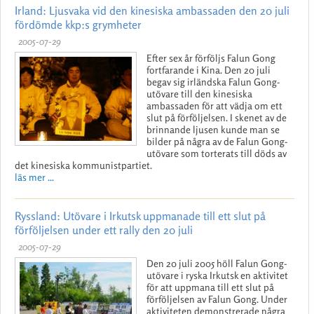
Irland: Ljusvaka vid den kinesiska ambassaden den 20 juli
fördömde kkp:s grymheter
2005-07-29
Efter sex år förföljs Falun Gong
fortfarande i Kina. Den 20 juli
begav sig irländska Falun Gong-
utövare till den kinesiska
ambassaden för att vädja om ett
slut på förföljelsen. I skenet av de
brinnande ljusen kunde man se
bilder på några av de Falun Gong-
utövare som torterats till döds av
det kinesiska kommunistpartiet.
läs mer ...
Ryssland: Utövare i Irkutsk uppmanade till ett slut på
förföljelsen under ett rally den 20 juli
2005-07-29
Den 20 juli 2005 höll Falun Gong-
utövare i ryska Irkutsk en aktivitet
för att uppmana till ett slut på
förföljelsen av Falun Gong. Under
aktiviteten demonstrerade några