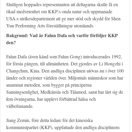
Slutligen hoppades representanten att deltagarna skulle få en
ökad medvetenhet om KKP:s onda natur och uppmanade
USA:s utrikesdepartement att ge mer stöd och skydd för Shen
Yun Performing Arts föreställningar utomlands.
Bakgrund: Vad är Falun Dafa och varför förföljer KKP
den?
Falun Dafa (även känd som Falun Gong) introducerades 1992,
för första gången, till allmänheten. Det gjordes av Li Hongzhi i
Changchun, Kina. Den andliga disciplinen utövas nu i över 100
länder och regioner världen över. Miljontals människor som har
anammat metoden, som bygger på principerna
Sanningsenlighet, Medkänsla och Tålamod, samt har lärt sig de
fem övningarna, har upplevt förbättrad hälsa och
välbefinnande.
Jiang Zemin, före detta ledare för det kinesiska
kommunistpartiet (KKP), uppfattade den andliga disciplinens