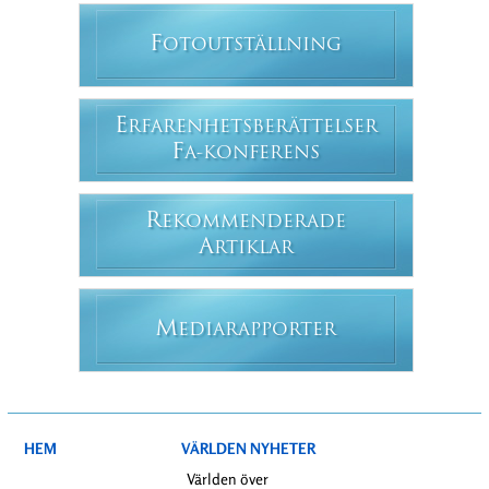
F
OTOUTSTÄLLNING
E
RFARENHETSBERÄTTELSER
F
A-KONFERENS
R
EKOMMENDERADE
A
RTIKLAR
M
EDIARAPPORTER
HEM
VÄRLDEN NYHETER
Världen över