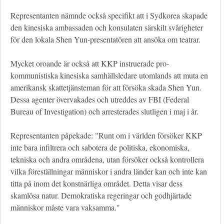
Representanten nämnde också specifikt att i Sydkorea skapade
den kinesiska ambassaden och konsulaten särskilt svårigheter
för den lokala Shen Yun-presentatören att ansöka om teatrar.
Mycket oroande är också att KKP instruerade pro-
kommunistiska kinesiska samhällsledare utomlands att muta en
amerikansk skattetjänsteman för att försöka skada Shen Yun.
Dessa agenter övervakades och utreddes av FBI (Federal
Bureau of Investigation) och arresterades slutligen i maj i år.
Representanten påpekade: "Runt om i världen försöker KKP
inte bara infiltrera och sabotera de politiska, ekonomiska,
tekniska och andra områdena, utan försöker också kontrollera
vilka föreställningar människor i andra länder kan och inte kan
titta på inom det konstnärliga området. Detta visar dess
skamlösa natur. Demokratiska regeringar och godhjärtade
människor måste vara vaksamma."