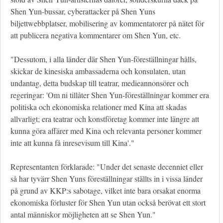
Shen Yun-bussar, cyberattacker på Shen Yuns
biljettwebbplatser, mobilisering av kommentatorer på nätet för
att publicera negativa kommentarer om Shen Yun, etc.
"Dessutom, i alla länder där Shen Yun-föreställningar hålls,
skickar de kinesiska ambassaderna och konsulaten, utan
undantag, detta budskap till teatrar, medieannonsörer och
regeringar: 'Om ni tillåter Shen Yun-föreställningar kommer era
politiska och ekonomiska relationer med Kina att skadas
allvarligt; era teatrar och konstföretag kommer inte längre att
kunna göra affärer med Kina och relevanta personer kommer
inte att kunna få inresevisum till Kina'."
Representanten förklarade: "Under det senaste decenniet eller
så har tyvärr Shen Yuns föreställningar ställts in i vissa länder
på grund av KKP:s sabotage, vilket inte bara orsakat enorma
ekonomiska förluster för Shen Yun utan också berövat ett stort
antal människor möjligheten att se Shen Yun."