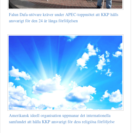
Falun Dafa-utövare kräver under APEC-toppmötet att KKP hålls
ansvarigt för den 24 år långa förföljelsen
Amerikansk ideell organisation uppmanar det internationella
samfundet att hålla KKP ansvarigt för dess religiösa förföljelse