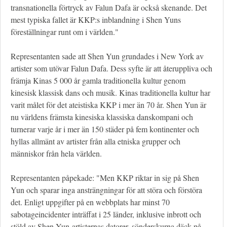
transnationella förtryck av Falun Dafa är också skenande. Det
mest typiska fallet är KKP:s inblandning i Shen Yuns
föreställningar runt om i världen."
Representanten sade att Shen Yun grundades i New York av
artister som utövar Falun Dafa. Dess syfte är att återuppliva och
främja Kinas 5 000 år gamla traditionella kultur genom
kinesisk klassisk dans och musik. Kinas traditionella kultur har
varit målet för det ateistiska KKP i mer än 70 år. Shen Yun är
nu världens främsta kinesiska klassiska danskompani och
turnerar varje år i mer än 150 städer på fem kontinenter och
hyllas allmänt av artister från alla etniska grupper och
människor från hela världen.
Representanten påpekade: "Men KKP riktar in sig på Shen
Yun och sparar inga ansträngningar för att störa och förstöra
det. Enligt uppgifter på en webbplats har minst 70
sabotageincidenter inträffat i 25 länder, inklusive inbrott och
stöld av Shen Yun-artisternas datorer, sönderskurna däck på