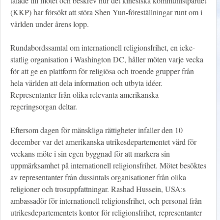
talade till mötet och beskrev hur det kinesiska kommunistpartiet
(KKP) har försökt att störa Shen Yun-föreställningar runt om i
världen under årens lopp.
Rundabordssamtal om internationell religionsfrihet, en icke-
statlig organisation i Washington DC, håller möten varje vecka
för att ge en plattform för religiösa och troende grupper från
hela världen att dela information och utbyta idéer.
Representanter från olika relevanta amerikanska
regeringsorgan deltar.
Eftersom dagen för mänskliga rättigheter infaller den 10
december var det amerikanska utrikesdepartementet värd för
veckans möte i sin egen byggnad för att markera sin
uppmärksamhet på internationell religionsfrihet. Mötet besöktes
av representanter från dussintals organisationer från olika
religioner och trosuppfattningar. Rashad Hussein, USA:s
ambassadör för internationell religionsfrihet, och personal från
utrikesdepartementets kontor för religionsfrihet, representanter