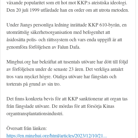
växande popularitet som ett hot mot KKP:s ateistiska ideologi.
Den 20 juli 1999 utfärdade han en order om att utrota metoden.
Under Jiangs personliga ledning inrättade KKP 610-byrån, en
utomrättslig säkerhetsorganisation med befogenhet att
åsidosätta polis- och rättssystem och vars enda uppgift är att
genomföra förföljelsen av Falun Dafa.
Minghui.org har bekräftat att tusentals utövare har dött till följd
av förföljelsen under de senaste 23 åren. Det verkliga antalet
tros vara mycket högre. Otaliga utövare har fängslats och
torterats på grund av sin tro.
Det finns konkreta bevis för att KKP sanktionerar att organ tas
från fängslade utövare. De mördas för att försörja Kinas
organtransplantationsindustri.
Översatt från länken:
https://en.minghui.org/html/articles/2023/12/10/21...