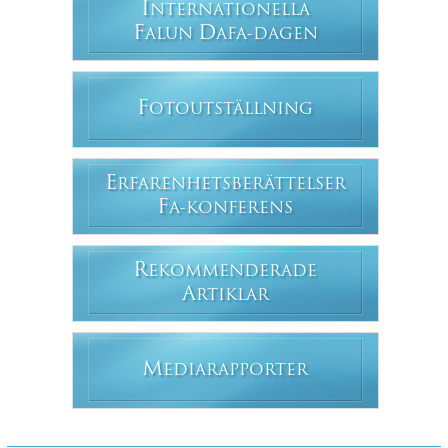
I
NTERNATIONELLA
F
D
ALUN
AFA-DAGEN
F
OTOUTSTÄLLNING
E
RFARENHETSBERÄTTELSER
F
A-KONFERENS
R
EKOMMENDERADE
A
RTIKLAR
M
EDIARAPPORTER