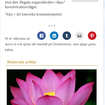
mot den illegala organskörden i kkps*
koncentrationsläger.
*kkp = det kinesiska kommunistpartiet
* * *
Ni är välkomna att
skriva ut och sprida allt innehåll på Clearharmony, men uppge gärna
källan.
Relaterade artiklar