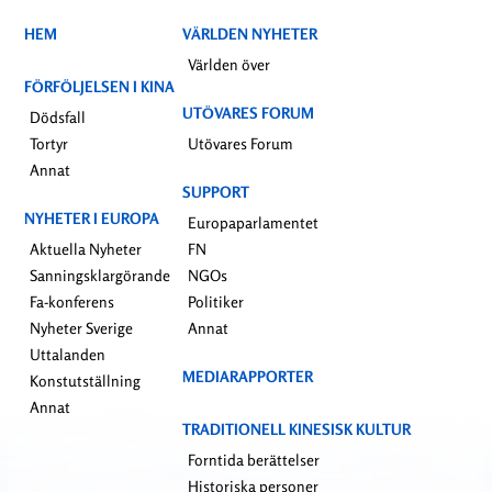
HEM
VÄRLDEN NYHETER
Världen över
FÖRFÖLJELSEN I KINA
UTÖVARES FORUM
Dödsfall
Tortyr
Utövares Forum
Annat
SUPPORT
NYHETER I EUROPA
Europaparlamentet
Aktuella Nyheter
FN
Sanningsklargörande
NGOs
Fa-konferens
Politiker
Nyheter Sverige
Annat
Uttalanden
MEDIARAPPORTER
Konstutställning
Annat
TRADITIONELL KINESISK KULTUR
Forntida berättelser
Historiska personer