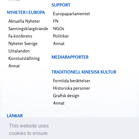
SUPPORT
NYHETER I EUROPA
Europaparlamentet
Aktuella Nyheter
FN
Sanningsklargörande
NGOs
Fa-konferens
Politiker
Nyheter Sverige
Annat
Uttalanden
MEDIARAPPORTER
Konstutställning
Annat
TRADITIONELL KINESISK KULTUR
Forntida berättelser
Historiska personer
Grafisk design
Annat
LÄNKAR
falundafa.org
This website uses
faluninfo.net
cookies to ensure
minghui.org