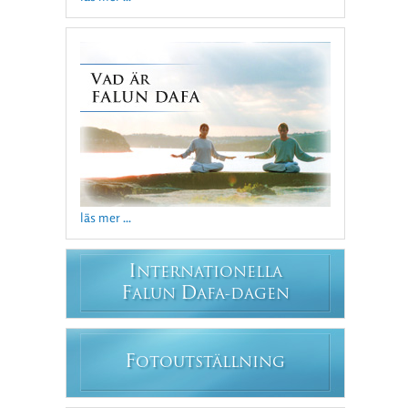
läs mer ...
I
NTERNATIONELLA
F
D
ALUN
AFA-DAGEN
F
OTOUTSTÄLLNING