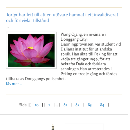
Tortyr har lett till att en utövare hamnat i ett invalidiserat
och förtvivlat tillstånd
-
Wang Qiang, en invånare i
Donggang City i
Liaoningprovinsen, var student vid
Dalians institut för utländska
språk. Han åkte till Peking för att
vädja tre gånger 1999, för att
bekräfta Dafa och förklara
sanningen.Han arresterades i
Peking en tredje gång och fördes
tillbaka av Donggongs polisenhet.
läs mer ...
Sida | [
-10
] |
1
| ... |
81
|
82
|
83
|
84
|