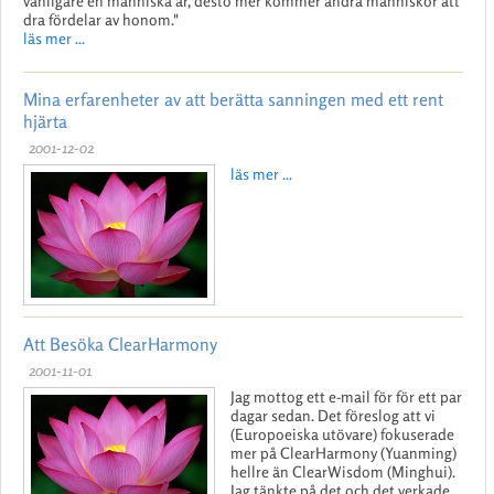
vänligare en människa är, desto mer kommer andra människor att
dra fördelar av honom."
läs mer ...
Mina erfarenheter av att berätta sanningen med ett rent
hjärta
2001-12-02
läs mer ...
Att Besöka ClearHarmony
2001-11-01
Jag mottog ett e-mail för för ett par
dagar sedan. Det föreslog att vi
(Europoeiska utövare) fokuserade
mer på ClearHarmony (Yuanming)
hellre än ClearWisdom (Minghui).
Jag tänkte på det och det verkade