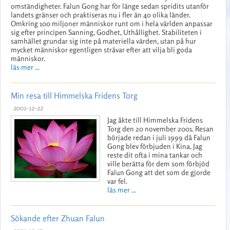
omständigheter. Falun Gong har för länge sedan spridits utanför
landets gränser och praktiseras nu i fler än 40 olika länder.
Omkring 100 miljoner människor runt om i hela världen anpassar
sig efter principen Sanning, Godhet, Uthållighet. Stabiliteten i
samhället grundar sig inte på materiella värden, utan på hur
mycket människor egentligen strävar efter att vilja bli goda
människor.
läs mer ...
Min resa till Himmelska Fridens Torg
2001-12-22
Jag åkte till Himmelska Fridens
Torg den 20 november 2001. Resan
började redan i juli 1999 då Falun
Gong blev förbjuden i Kina. Jag
reste dit ofta i mina tankar och
ville berätta för dem som förbjöd
Falun Gong att det som de gjorde
var fel.
läs mer ...
Sökande efter Zhuan Falun