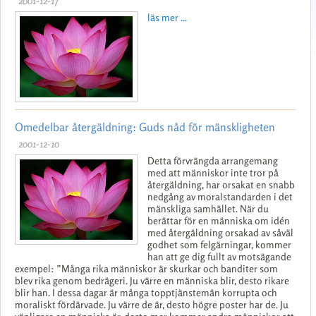
2001-12-17
läs mer ...
Omedelbar återgäldning: Guds nåd för mänskligheten
2001-12-10
Detta förvrängda arrangemang
med att människor inte tror på
återgäldning, har orsakat en snabb
nedgång av moralstandarden i det
mänskliga samhället. När du
berättar för en människa om idén
med återgäldning orsakad av såväl
godhet som felgärningar, kommer
han att ge dig fullt av motsägande
exempel: ”Många rika människor är skurkar och banditer som
blev rika genom bedrägeri. Ju värre en människa blir, desto rikare
blir han. I dessa dagar är många topptjänstemän korrupta och
moraliskt fördärvade. Ju värre de är, desto högre poster har de. Ju