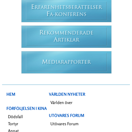
E
RFARENHETSBERÄTTELSER
F
A-KONFERENS
R
EKOMMENDERADE
A
RTIKLAR
M
EDIARAPPORTER
HEM
VÄRLDEN NYHETER
Världen över
FÖRFÖLJELSEN I KINA
UTÖVARES FORUM
Dödsfall
Tortyr
Utövares Forum
Annat