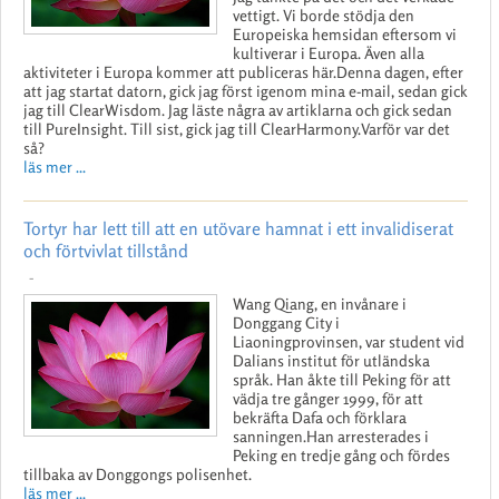
vettigt. Vi borde stödja den
Europeiska hemsidan eftersom vi
kultiverar i Europa. Även alla
aktiviteter i Europa kommer att publiceras här.Denna dagen, efter
att jag startat datorn, gick jag först igenom mina e-mail, sedan gick
jag till ClearWisdom. Jag läste några av artiklarna och gick sedan
till PureInsight. Till sist, gick jag till ClearHarmony.Varför var det
så?
läs mer ...
Tortyr har lett till att en utövare hamnat i ett invalidiserat
och förtvivlat tillstånd
-
Wang Qiang, en invånare i
Donggang City i
Liaoningprovinsen, var student vid
Dalians institut för utländska
språk. Han åkte till Peking för att
vädja tre gånger 1999, för att
bekräfta Dafa och förklara
sanningen.Han arresterades i
Peking en tredje gång och fördes
tillbaka av Donggongs polisenhet.
läs mer ...