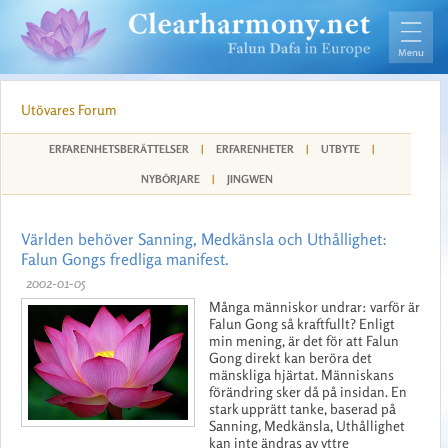
Utövares Forum
ERFARENHETSBERÄTTELSER
|
ERFARENHETER
|
UTBYTE
|
NYBÖRJARE
|
JINGWEN
Världen behöver Sanning, Medkänsla och Uthållighet:
Falun Gongs fredliga manifest.
2002-01-05
Många människor undrar: varför är
Falun Gong så kraftfullt? Enligt
min mening, är det för att Falun
Gong direkt kan beröra det
mänskliga hjärtat. Människans
förändring sker då på insidan. En
stark upprätt tanke, baserad på
Sanning, Medkänsla, Uthållighet
kan inte ändras av yttre