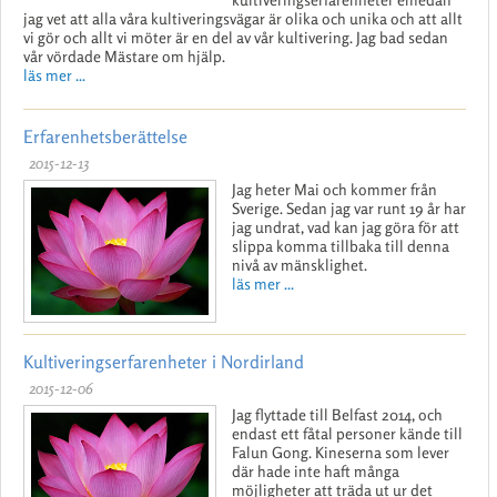
jag vet att alla våra kultiveringsvägar är olika och unika och att allt
vi gör och allt vi möter är en del av vår kultivering. Jag bad sedan
vår vördade Mästare om hjälp.
läs mer ...
Erfarenhetsberättelse
2015-12-13
Jag heter Mai och kommer från
Sverige. Sedan jag var runt 19 år har
jag undrat, vad kan jag göra för att
slippa komma tillbaka till denna
nivå av mänsklighet.
läs mer ...
Kultiveringserfarenheter i Nordirland
2015-12-06
Jag flyttade till Belfast 2014, och
endast ett fåtal personer kände till
Falun Gong. Kineserna som lever
där hade inte haft många
möjligheter att träda ut ur det