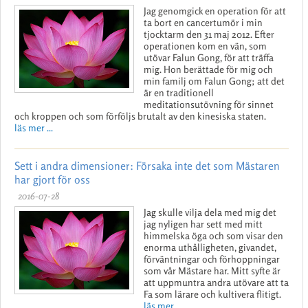
Jag genomgick en operation för att
ta bort en cancertumör i min
tjocktarm den 31 maj 2012. Efter
operationen kom en vän, som
utövar Falun Gong, för att träffa
mig. Hon berättade för mig och
min familj om Falun Gong; att det
är en traditionell
meditationsutövning för sinnet
och kroppen och som förföljs brutalt av den kinesiska staten.
läs mer ...
Sett i andra dimensioner: Försaka inte det som Mästaren
har gjort för oss
2016-07-28
Jag skulle vilja dela med mig det
jag nyligen har sett med mitt
himmelska öga och som visar den
enorma uthålligheten, givandet,
förväntningar och förhoppningar
som vår Mästare har. Mitt syfte är
att uppmuntra andra utövare att ta
Fa som lärare och kultivera flitigt.
läs mer ...