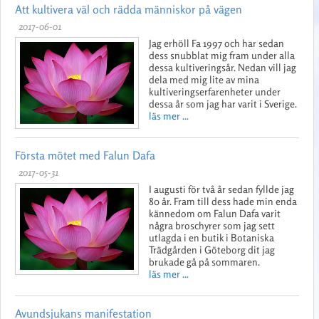
Att kultivera väl och rädda människor på vägen
2017-06-01
Jag erhöll Fa 1997 och har sedan
dess snubblat mig fram under alla
dessa kultiveringsår. Nedan vill jag
dela med mig lite av mina
kultiveringserfarenheter under
dessa år som jag har varit i Sverige.
läs mer ...
Första mötet med Falun Dafa
2017-05-31
I augusti för två år sedan fyllde jag
80 år. Fram till dess hade min enda
kännedom om Falun Dafa varit
några broschyrer som jag sett
utlagda i en butik i Botaniska
Trädgården i Göteborg dit jag
brukade gå på sommaren.
läs mer ...
Avundsjukans manifestation