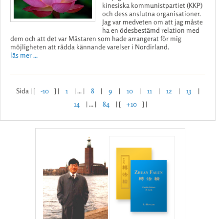
kinesiska kommunistpartiet (KKP)
och dess anslutna organisationer.
Jag var medveten om att jag måste
ha en ödesbestämd relation med
dem och att det var Mästaren som hade arrangerat för mig
möjligheten att rädda kännande varelser i Nordirland.
läs mer ...
Sida | [
-10
] |
1
| ... |
8
|
9
|
10
|
11
|
12
|
13
|
14
| ... |
84
| [
+10
] |