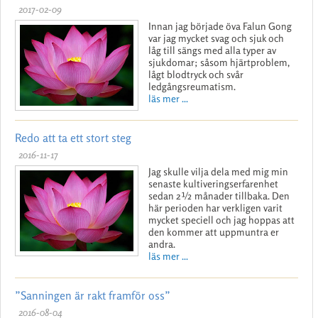
2017-02-09
Innan jag började öva Falun Gong
var jag mycket svag och sjuk och
låg till sängs med alla typer av
sjukdomar; såsom hjärtproblem,
lågt blodtryck och svår
ledgångsreumatism.
läs mer ...
Redo att ta ett stort steg
2016-11-17
Jag skulle vilja dela med mig min
senaste kultiveringserfarenhet
sedan 2½ månader tillbaka. Den
här perioden har verkligen varit
mycket speciell och jag hoppas att
den kommer att uppmuntra er
andra.
läs mer ...
”Sanningen är rakt framför oss”
2016-08-04