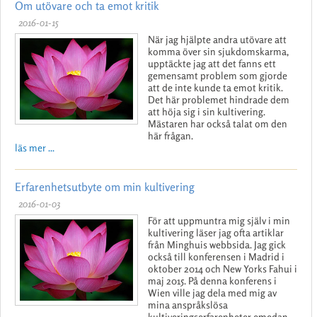
Om utövare och ta emot kritik
2016-01-15
När jag hjälpte andra utövare att
komma över sin sjukdomskarma,
upptäckte jag att det fanns ett
gemensamt problem som gjorde
att de inte kunde ta emot kritik.
Det här problemet hindrade dem
att höja sig i sin kultivering.
Mästaren har också talat om den
här frågan.
läs mer ...
Erfarenhetsutbyte om min kultivering
2016-01-03
För att uppmuntra mig själv i min
kultivering läser jag ofta artiklar
från Minghuis webbsida. Jag gick
också till konferensen i Madrid i
oktober 2014 och New Yorks Fahui i
maj 2015. På denna konferens i
Wien ville jag dela med mig av
mina anspråkslösa
kultiveringserfarenheter emedan