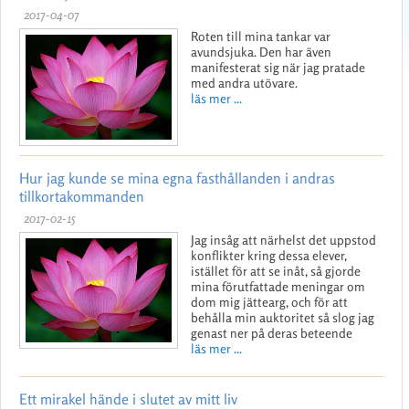
2017-04-07
Roten till mina tankar var
avundsjuka. Den har även
manifesterat sig när jag pratade
med andra utövare.
läs mer ...
Hur jag kunde se mina egna fasthållanden i andras
tillkortakommanden
2017-02-15
Jag insåg att närhelst det uppstod
konflikter kring dessa elever,
istället för att se inåt, så gjorde
mina förutfattade meningar om
dom mig jättearg, och för att
behålla min auktoritet så slog jag
genast ner på deras beteende
läs mer ...
Ett mirakel hände i slutet av mitt liv