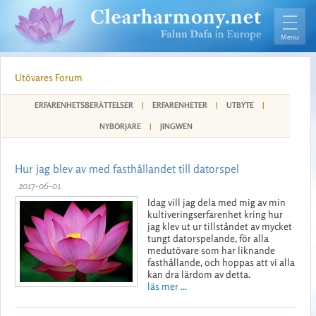
Utövares Forum
ERFARENHETSBERÄTTELSER
|
ERFARENHETER
|
UTBYTE
|
NYBÖRJARE
|
JINGWEN
Hur jag blev av med fasthållandet till datorspel
2017-06-01
Idag vill jag dela med mig av min
kultiveringserfarenhet kring hur
jag klev ut ur tillståndet av mycket
tungt datorspelande, för alla
medutövare som har liknande
fasthållande, och hoppas att vi alla
kan dra lärdom av detta.
läs mer ...