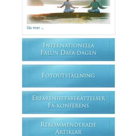
läs mer ...
I
NTERNATIONELLA
F
D
ALUN
AFA-DAGEN
F
OTOUTSTÄLLNING
E
RFARENHETSBERÄTTELSER
F
A-KONFERENS
R
EKOMMENDERADE
A
RTIKLAR